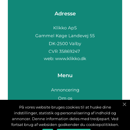
Adresse
web:
www.klikko.dk
Menu
Annoncering
Om os
Cookies
På vores website bruges cookies til at huske dine
indstillinger, statistik og personalisering af indhold og
Kontakt os
annoncer. Denne information deles med tredjepart. Ved
Sitemap
fortsat brug af websiden godkender du cookiepolitikken.