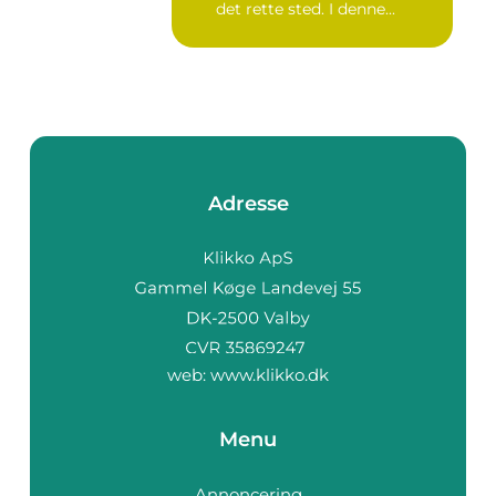
det rette sted. I denne...
Adresse
web:
www.klikko.dk
Menu
Annoncering