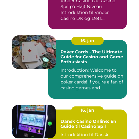
Vinder Casino DK: Casino
Spil på Højt Niveau
Introduktion til Vinder
Casino DK og Dets
Attraktione...
16. jan
Poker Cards - The Ultimate
Guide for Casino and Game
Enthusiasts
Introduction: Welcome to
our comprehensive guide on
poker cards! If you're a fan of
casino games and...
16. jan
Dansk Casino Online: En
Guide til Casino Spil
Introduktion til Dansk