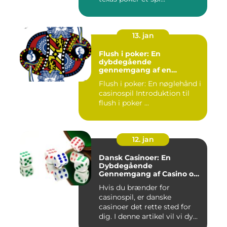
13. jan
Flush i poker: En
dybdegående
gennemgang af en
nøglehånd i casinospil
Flush i poker: En nøglehånd i
casinospil Introduktion til
flush i poker ...
12. jan
Dansk Casinoer: En
Dybdegående
Gennemgang af Casino og
Spil
Hvis du brænder for
casinospil, er danske
casinoer det rette sted for
dig. I denne artikel vil vi dy...