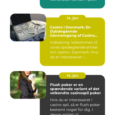
14. jan
Casino i Danmark: En
Dybdegående
Gennemgang af Casino
Spil
Indledning: Velkommen til
vores dybdegående artikel
om casino i Danmark. Hvis
du er interesseret i ...
14. jan
Flush poker er en
spændende variant af det
velkendte casinospil poker
Hvis du er interesseret i
casino spil, så er flush poker
bestemt noget for dig. I
denne artikel vil ...