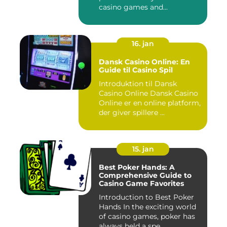
casino games and...
16. jan
Dansk Casino Online: En
Guide til Casino Spil
Introduktion til Dansk
Casino Online Dansk Casino
Online er en online platform,
der giver spillere ...
15. jan
Best Poker Hands: A
Comprehensive Guide to
Casino Game Favorites
Introduction to Best Poker
Hands In the exciting world
of casino games, poker has
always held a spe...