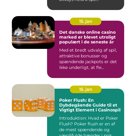
15. jan
Det danske online casino
marked er blevet utroligt
populært i de seneste år
Med et bredt udvalg af spil,
attraktive bonusser og
spændende jackpots er det
ikke underligt, at fle...
15. jan
Poker Flush: En
Dybdegående Guide til et
Vigtigt Element i Casinospil
Introduktion: Hvad er Poker
Flush? Poker flush er en af
de mest spændende og
værdifulde hænder i pok...