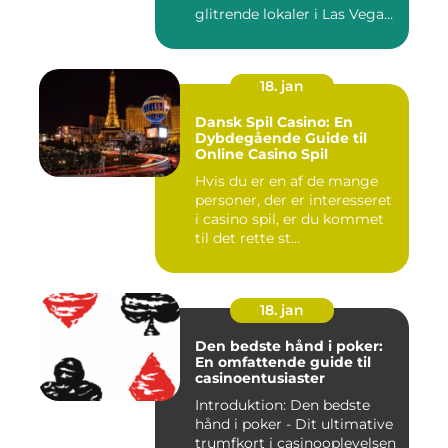
glitrende lokaler i Las Vegas
ti...
18. jan
Dansk Spil Casino: En
Dybdegående Guide til
Online Casino Spil
Hvis du er en af de mange
personer, der er interesseret
i casino spil, er du kommet
til det rette st...
18. jan
Den bedste hånd i poker:
En omfattende guide til
casinoentusiaster
Introduktion: Den bedste
hånd i poker - Dit ultimative
trumfkort i casinooplevelsen