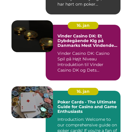
har hørt om poker...
16. jan
Vinder Casino DK: Et
Dybdegående Kig på
Danmarks Mest Vindende
Casino
Vinder Casino DK: Casino
Spil på Højt Niveau
Introduktion til Vinder
Casino DK og Dets
Attraktione...
16. jan
Poker Cards - The Ultimate
Guide for Casino and Game
Enthusiasts
Introduction: Welcome to
our comprehensive guide on
poker cards! If you're a fan of