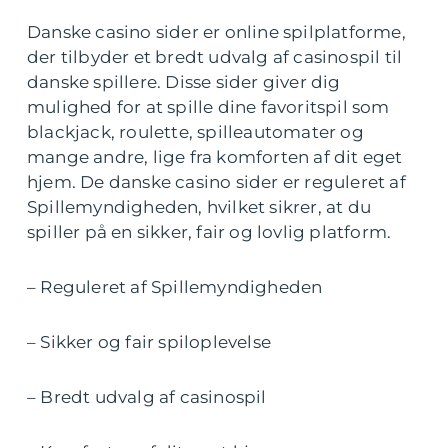
Danske casino sider er online spilplatforme,
der tilbyder et bredt udvalg af casinospil til
danske spillere. Disse sider giver dig
mulighed for at spille dine favoritspil som
blackjack, roulette, spilleautomater og
mange andre, lige fra komforten af dit eget
hjem. De danske casino sider er reguleret af
Spillemyndigheden, hvilket sikrer, at du
spiller på en sikker, fair og lovlig platform.
– Reguleret af Spillemyndigheden
– Sikker og fair spiloplevelse
– Bredt udvalg af casinospil