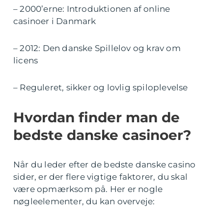
– 2000’erne: Introduktionen af online
casinoer i Danmark
– 2012: Den danske Spillelov og krav om
licens
– Reguleret, sikker og lovlig spiloplevelse
Hvordan finder man de
bedste danske casinoer?
Når du leder efter de bedste danske casino
sider, er der flere vigtige faktorer, du skal
være opmærksom på. Her er nogle
nøgleelementer, du kan overveje: