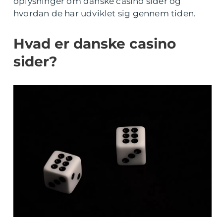
oplysninger om danske casino sider og
hvordan de har udviklet sig gennem tiden.
Hvad er danske casino
sider?