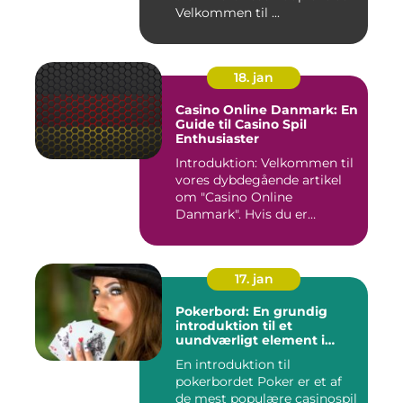
Velkommen til ...
18. jan
Casino Online Danmark: En
Guide til Casino Spil
Enthusiaster
Introduktion: Velkommen til
vores dybdegående artikel
om "Casino Online
Danmark". Hvis du er
interes...
17. jan
Pokerbord: En grundig
introduktion til et
uundværligt element i
casino-spil
En introduktion til
pokerbordet Poker er et af
de mest populære casinospil