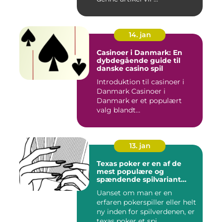
14. jan
Casinoer i Danmark: En
dybdegående guide til
danske casino spil
Introduktion til casinoer i
Danmark Casinoer i
Danmark er et populært
valg blandt
spilleentusiaster...
13. jan
Texas poker er en af de
mest populære og
spændende spilvariant
inden for casinoverdenen
Uanset om man er en
erfaren pokerspiller eller helt
ny inden for spilverdenen, er
texas poker et spi...