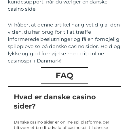
kundesupport, når du vælger en danske
casino side.
Vi håber, at denne artikel har givet dig al den
viden, du har brug for til at træffe
informerede beslutninger og få en fornøjelig
spiloplevelse på danske casino sider. Held og
lykke og god fornøjelse med dit online
casinospil i Danmark!
FAQ
Hvad er danske casino
sider?
Danske casino sider er online spilplatforme, der
tilbyder et bredt udvalg af casinospil til danske