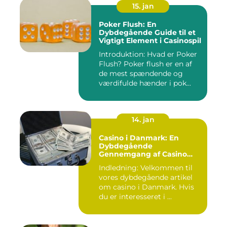
15. jan
Poker Flush: En
Dybdegående Guide til et
Vigtigt Element i Casinospil
Introduktion: Hvad er Poker
Flush? Poker flush er en af
de mest spændende og
værdifulde hænder i pok...
14. jan
Casino i Danmark: En
Dybdegående
Gennemgang af Casino
Spil
Indledning: Velkommen til
vores dybdegående artikel
om casino i Danmark. Hvis
du er interesseret i ...