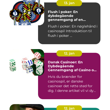
13. jan
Flush i poker: En
dybdegående
gennemgang af en
nøglehånd i casinospil
Flush i poker: En nøglehånd i
casinospil Introduktion til
flush i poker ...
12. jan
Dansk Casinoer: En
Dybdegående
Gennemgang af Casino og
Spil
Hvis du brænder for
casinospil, er danske
casinoer det rette sted for
dig. I denne artikel vil vi dy...
12. jan