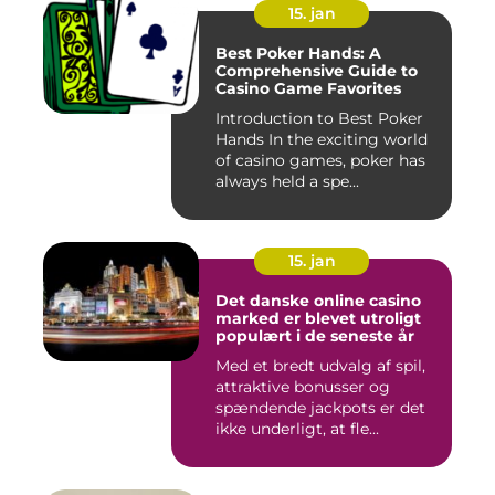
15. jan
Best Poker Hands: A
Comprehensive Guide to
Casino Game Favorites
Introduction to Best Poker
Hands In the exciting world
of casino games, poker has
always held a spe...
15. jan
Det danske online casino
marked er blevet utroligt
populært i de seneste år
Med et bredt udvalg af spil,
attraktive bonusser og
spændende jackpots er det
ikke underligt, at fle...