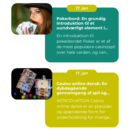
17. jan
Pokerbord: En grundig
introduktion til et
uundværligt element i
casino-spil
En introduktion til
pokerbordet Poker er et af
de mest populære casinospil
over hele verden, og cen...
17. jan
Casino online dansk: En
dybdegående
gennemgang af spil og
udvikling
INTRODUKTION Casino
online dansk er en populær
og spændende form for
underholdning for mange
mennesk...