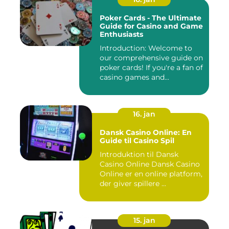
Poker Cards - The Ultimate
Guide for Casino and Game
Enthusiasts
Introduction: Welcome to
our comprehensive guide on
poker cards! If you're a fan of
casino games and...
16. jan
Dansk Casino Online: En
Guide til Casino Spil
Introduktion til Dansk
Casino Online Dansk Casino
Online er en online platform,
der giver spillere ...
15. jan