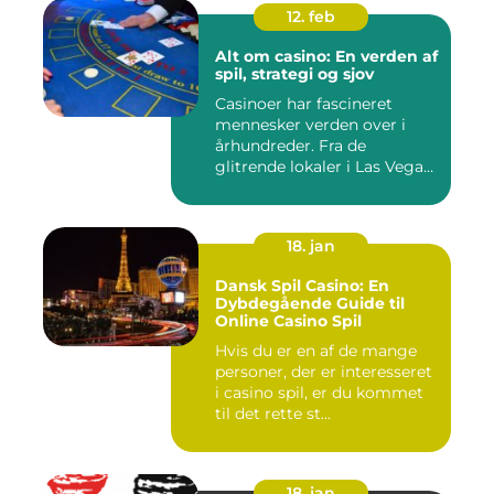
12. feb
Alt om casino: En verden af
spil, strategi og sjov
Casinoer har fascineret
mennesker verden over i
århundreder. Fra de
glitrende lokaler i Las Vegas
ti...
18. jan
Dansk Spil Casino: En
Dybdegående Guide til
Online Casino Spil
Hvis du er en af de mange
personer, der er interesseret
i casino spil, er du kommet
til det rette st...
18. jan