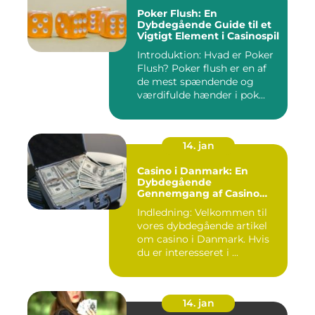
Poker Flush: En
Dybdegående Guide til et
Vigtigt Element i Casinospil
Introduktion: Hvad er Poker
Flush? Poker flush er en af
de mest spændende og
værdifulde hænder i pok...
14. jan
Casino i Danmark: En
Dybdegående
Gennemgang af Casino
Spil
Indledning: Velkommen til
vores dybdegående artikel
om casino i Danmark. Hvis
du er interesseret i ...
14. jan