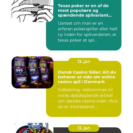
Texas poker er en af de
mest populære og
spændende spilvariant
inden for casinoverdenen
Uanset om man er en
erfaren pokerspiller eller helt
ny inden for spilverdenen, er
texas poker et spi...
13. jan
Dansk Casino Sider: Alt du
behøver at vide om online
casino spil i Danmark
Indledning: Velkommen til
vores dybdegående artikel
om danske casino sider. Hvis
du er interesseret ...
13. jan