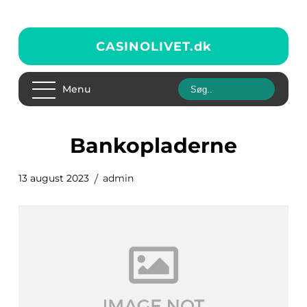
CASINOLIVET.
dk
Menu
bankopladerne
13 august 2023
admin