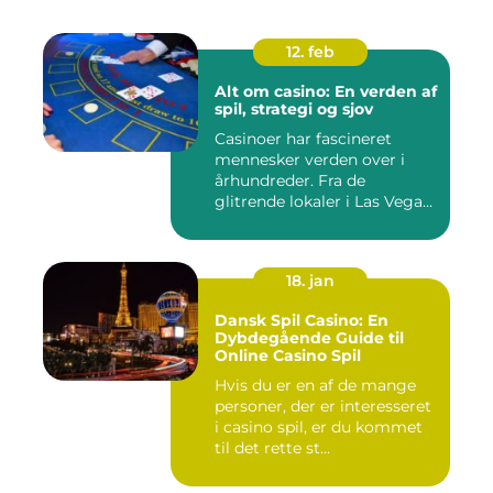
12. feb
Alt om casino: En verden af
spil, strategi og sjov
Casinoer har fascineret
mennesker verden over i
århundreder. Fra de
glitrende lokaler i Las Vegas
ti...
18. jan
Dansk Spil Casino: En
Dybdegående Guide til
Online Casino Spil
Hvis du er en af de mange
personer, der er interesseret
i casino spil, er du kommet
til det rette st...