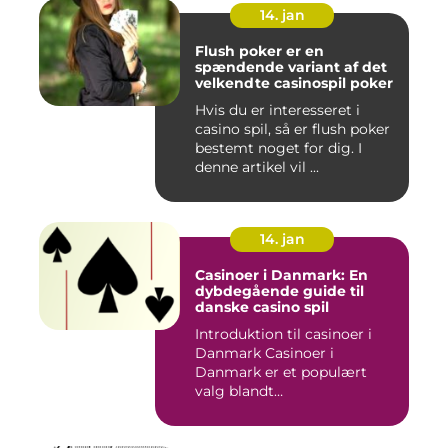
14. jan
Flush poker er en
spændende variant af det
velkendte casinospil poker
Hvis du er interesseret i
casino spil, så er flush poker
bestemt noget for dig. I
denne artikel vil ...
14. jan
Casinoer i Danmark: En
dybdegående guide til
danske casino spil
Introduktion til casinoer i
Danmark Casinoer i
Danmark er et populært
valg blandt
spilleentusiaster...