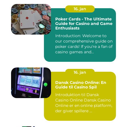
16. jan
Poker Cards - The Ultimate
Guide for Casino and Game
Enthusiasts
Introduction: Welcome to
our comprehensive guide on
poker cards! If you're a fan of
casino games and...
16. jan
Dansk Casino Online: En
Guide til Casino Spil
Introduktion til Dansk
Casino Online Dansk Casino
Online er en online platform,
der giver spillere ...