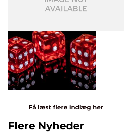
Få læst flere indlæg her
Flere Nyheder