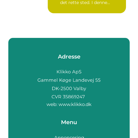
det rette sted. I denne...
Adresse
web:
www.klikko.dk
Menu
Annoncering