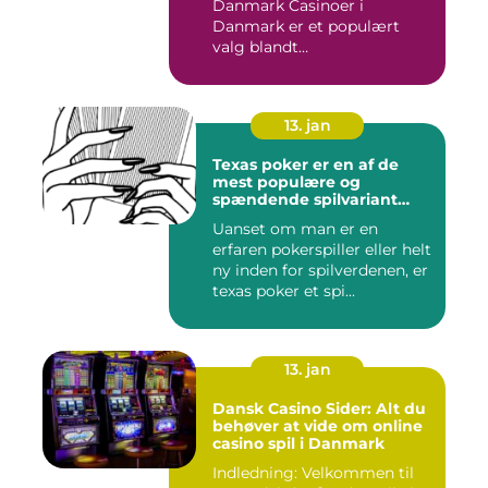
Danmark Casinoer i
Danmark er et populært
valg blandt
spilleentusiaster...
13. jan
Texas poker er en af de
mest populære og
spændende spilvariant
inden for casinoverdenen
Uanset om man er en
erfaren pokerspiller eller helt
ny inden for spilverdenen, er
texas poker et spi...
13. jan
Dansk Casino Sider: Alt du
behøver at vide om online
casino spil i Danmark
Indledning: Velkommen til