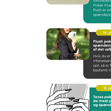
Introdukti
Poker Flu
flush er e
spændend
værdifuld
pok...
14. 
Flush pok
spændend
af det ve
casinospi
Hvis du er
interesser
spil, så er
bestemt n
dig. I denn
...
13. j
Texas pok
de mest 
og spæn
spilvarian