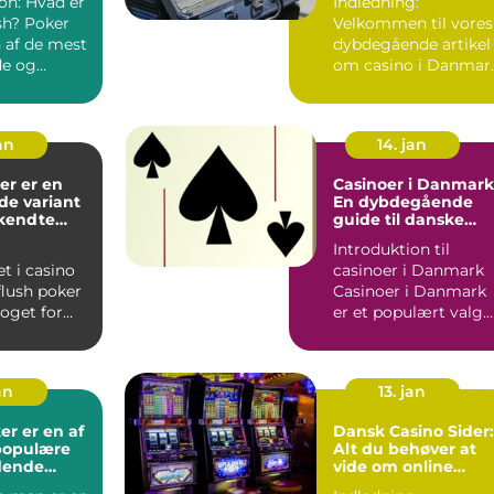
on: Hvad er
Indledning:
sh? Poker
Velkommen til vores
n af de mest
dybdegående artikel
e og
om casino i Danmar
e hænder i
Hvis du er
interesseret i ...
jan
14. jan
er er en
Casinoer i Danmark
e variant
En dybdegående
lkendte
guide til danske
l poker
casino spil
Introduktion til
et i casino
casinoer i Danmark
 flush poker
Casinoer i Danmark
oget for
er et populært valg
e artikel vil
blandt
spilleentusiaster...
an
13. jan
er er en af
Dansk Casino Sider:
populære
Alt du behøver at
dende
vide om online
t inden for
casino spil i