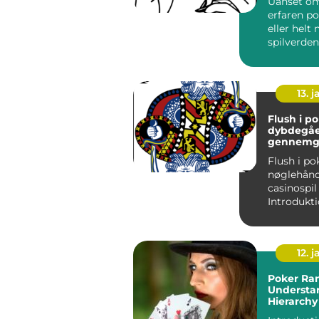
Uanset om
casinove
erfaren po
eller helt 
spilverden
poker et sp
13. j
Flush i po
dybdegå
gennemga
nøglehån
Flush i po
casinospil
nøglehånd
casinospil
Introduktio
poker ...
12. j
Poker Ran
Understa
Hierarchy
Winning 