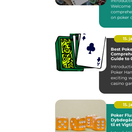
Introducti
Welcome 
comprehen
on poker c
you're a f
games and
15. j
Best Poke
Comprehe
Guide to 
Game Fav
Introducti
Poker Hands I
exciting w
casino ga
has always
spe...
15. j
Poker Flu
Dybdegå
til et Vig
i Casinosp