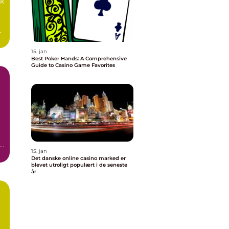
sk
15. jan
Best Poker Hands: A Comprehensive
Guide to Casino Game Favorites
15. jan
Det danske online casino marked er
blevet utroligt populært i de seneste
år