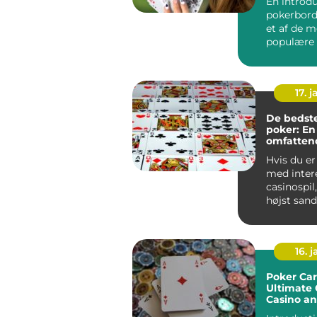
En introdu
element i 
pokerbordet Pok
et af de m
populære 
over hele 
cen...
17. j
De bedst
poker: En
omfatten
gennemga
Hvis du er
casinospil
med inter
entusiast
casinospil,
højst sand
du har hø
poker...
16. j
Poker Car
Ultimate 
Casino a
Enthusias