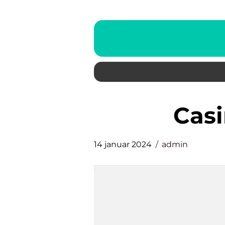
ca
14 januar 2024
admin