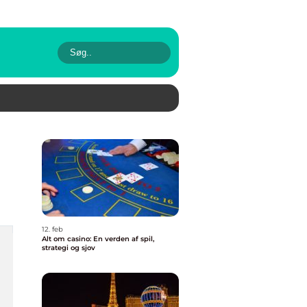
12. feb
Alt om casino: En verden af spil,
strategi og sjov