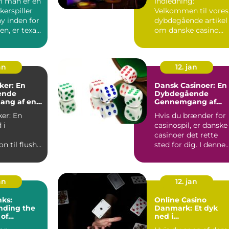
 man er en
Indledning:
rdenen
Danmark
kerspiller
Velkommen til vores
ny inden for
dybdegående artikel
en, er texas
om danske casino
i...
sider. Hvis du er
interesseret ...
an
12. jan
ker: En
Dansk Casinoer: En
ende
Dybdegående
ng af en
Gennemgang af
d i
Casino og Spil
ker: En
Hvis du brænder for
 i
casinospil, er danske
casinoer det rette
n til flush i
sted for dig. I denne
artikel vil vi dy...
an
12. jan
ks:
Online Casino
nding the
Danmark: Et dyk
 of
ned i
Hands
casinoverdenen