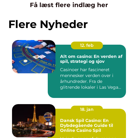
Få læst flere indlæg her
Flere Nyheder
12. feb
Alt om casino: En verden af
spil, strategi og sjov
Casinoer har fascineret
mennesker verden over i
århundreder. Fra de
glitrende lokaler i Las Vegas
ti...
18. jan
Dansk Spil Casino: En
Dybdegående Guide til
Online Casino Spil