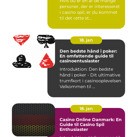
Hvis du er en af de mange
personer, der er interesseret
i casino spil, er du kommet
til det rette st...
18. jan
Den bedste hånd i poker:
En omfattende guide til
casinoentusiaster
Introduktion: Den bedste
hånd i poker - Dit ultimative
trumfkort i casinooplevelsen
Velkommen til ...
18. jan
Casino Online Danmark: En
Guide til Casino Spil
Enthusiaster