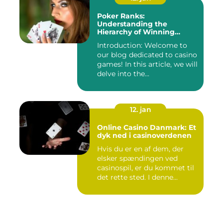
Poker Ranks:
Understanding the
Hierarchy of Winning
Hands
Introduction: Welcome to
our blog dedicated to casino
games! In this article, we will
delve into the...
12. jan
Online Casino Danmark: Et
dyk ned i casinoverdenen
Hvis du er en af dem, der
elsker spændingen ved
casinospil, er du kommet til
det rette sted. I denne...