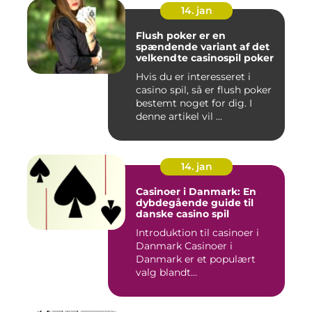
14. jan
Flush poker er en
spændende variant af det
velkendte casinospil poker
Hvis du er interesseret i
casino spil, så er flush poker
bestemt noget for dig. I
denne artikel vil ...
14. jan
Casinoer i Danmark: En
dybdegående guide til
danske casino spil
Introduktion til casinoer i
Danmark Casinoer i
Danmark er et populært
valg blandt
spilleentusiaster...