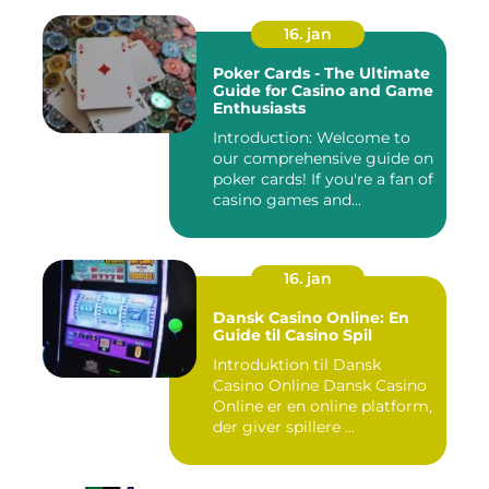
16. jan
Poker Cards - The Ultimate
Guide for Casino and Game
Enthusiasts
Introduction: Welcome to
our comprehensive guide on
poker cards! If you're a fan of
casino games and...
16. jan
Dansk Casino Online: En
Guide til Casino Spil
Introduktion til Dansk
Casino Online Dansk Casino
Online er en online platform,
der giver spillere ...