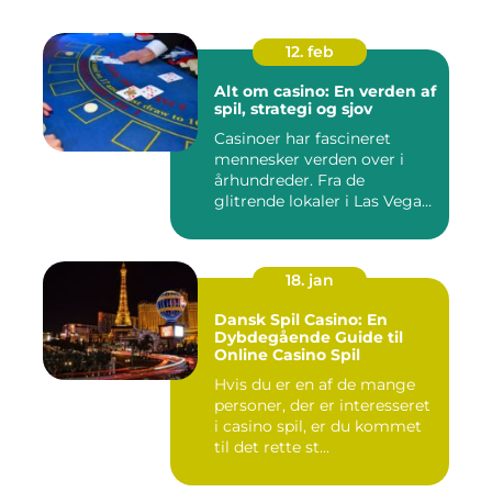
12. feb
Alt om casino: En verden af
spil, strategi og sjov
Casinoer har fascineret
mennesker verden over i
århundreder. Fra de
glitrende lokaler i Las Vegas
ti...
18. jan
Dansk Spil Casino: En
Dybdegående Guide til
Online Casino Spil
Hvis du er en af de mange
personer, der er interesseret
i casino spil, er du kommet
til det rette st...