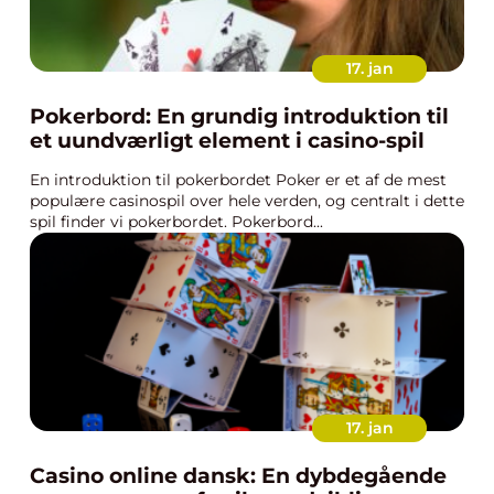
17. jan
Pokerbord: En grundig introduktion til
et uundværligt element i casino-spil
En introduktion til pokerbordet Poker er et af de mest
populære casinospil over hele verden, og centralt i dette
spil finder vi pokerbordet. Pokerbord...
17. jan
Casino online dansk: En dybdegående