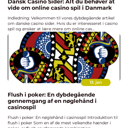
Dansk Casino Sider: Alt du behøver at
vide om online casino spil i Danmark
Indledning: Velkommen til vores dybdegående artikel
om danske casino sider. Hvis du er interesseret i casino
spil og ønsker at lære mere om online cas...
13. jan
Flush i poker: En dybdegående
gennemgang af en nøglehånd i
casinospil
Flush i poker: En nøglehånd i casinospil Introduktion til
flush i poker Som en af de mest velkendte hænder i