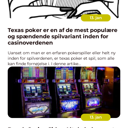
13. jan
Texas poker er en af de mest populære
og spændende spilvariant inden for
casinoverdenen
Uanset om man er en erfaren pokerspiller eller helt ny
inden for spilverdenen, er texas poker et spil, som alle
kan finde fornøjelse i. I denne artike...
13. jan