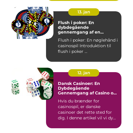
13. jan
Flush i poker: En
dybdegående
gennemgang af en
nøglehånd i casinospil
Flush i poker: En nøglehånd i
casinospil Introduktion til
flush i poker ...
12. jan
Dansk Casinoer: En
Dybdegående
Gennemgang af Casino og
Spil
Hvis du brænder for
casinospil, er danske
casinoer det rette sted for
dig. I denne artikel vil vi dy...