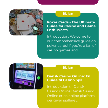
Attraktione...
16. jan
Poker Cards - The Ultimate
Guide for Casino and Game
Enthusiasts
Introduction: Welcome to
our comprehensive guide on
poker cards! If you're a fan of
casino games and...
16. jan
Dansk Casino Online: En
Guide til Casino Spil
Introduktion til Dansk
Casino Online Dansk Casino
Online er en online platform,
der giver spillere ...