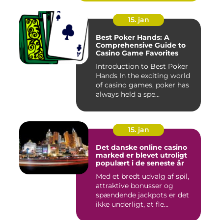
15. jan
Best Poker Hands: A
Comprehensive Guide to
Casino Game Favorites
Introduction to Best Poker
Hands In the exciting world
of casino games, poker has
always held a spe...
15. jan
Det danske online casino
marked er blevet utroligt
populært i de seneste år
Med et bredt udvalg af spil,
attraktive bonusser og
spændende jackpots er det
ikke underligt, at fle...