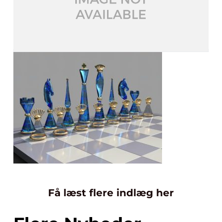
Få læst flere indlæg her