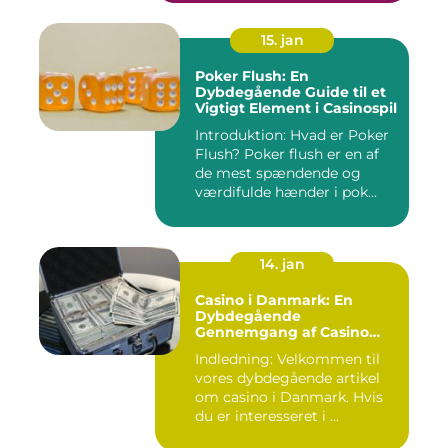
15. jan
Poker Flush: En
Dybdegående Guide til et
Vigtigt Element i Casinospil
Introduktion: Hvad er Poker
Flush? Poker flush er en af
de mest spændende og
værdifulde hænder i pok...
14. jan
Casino i Danmark: En
Dybdegående
Gennemgang af Casino
Spil
Indledning: Velkommen til
vores dybdegående artikel
om casino i Danmark. Hvis
du er interesseret i ...