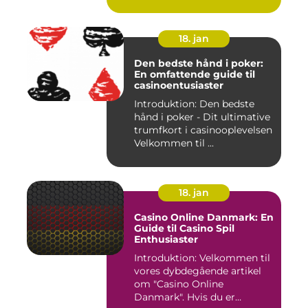
18. jan
Den bedste hånd i poker:
En omfattende guide til
casinoentusiaster
Introduktion: Den bedste
hånd i poker - Dit ultimative
trumfkort i casinooplevelsen
Velkommen til ...
18. jan
Casino Online Danmark: En
Guide til Casino Spil
Enthusiaster
Introduktion: Velkommen til
vores dybdegående artikel
om "Casino Online
Danmark". Hvis du er