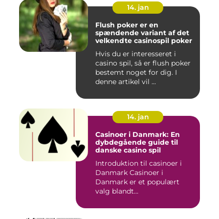
14. jan
Flush poker er en
spændende variant af det
velkendte casinospil poker
Hvis du er interesseret i
casino spil, så er flush poker
bestemt noget for dig. I
denne artikel vil ...
14. jan
Casinoer i Danmark: En
dybdegående guide til
danske casino spil
Introduktion til casinoer i
Danmark Casinoer i
Danmark er et populært
valg blandt
spilleentusiaster...