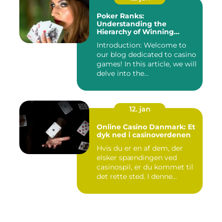
Poker Ranks:
Understanding the
Hierarchy of Winning
Hands
Introduction: Welcome to
our blog dedicated to casino
games! In this article, we will
delve into the...
12. jan
Online Casino Danmark: Et
dyk ned i casinoverdenen
Hvis du er en af dem, der
elsker spændingen ved
casinospil, er du kommet til
det rette sted. I denne...