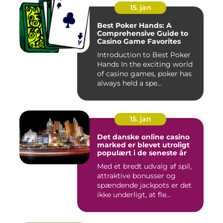
15. jan
Best Poker Hands: A
Comprehensive Guide to
Casino Game Favorites
Introduction to Best Poker
Hands In the exciting world
of casino games, poker has
always held a spe...
15. jan
Det danske online casino
marked er blevet utroligt
populært i de seneste år
Med et bredt udvalg af spil,
attraktive bonusser og
spændende jackpots er det
ikke underligt, at fle...