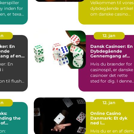
kerspiller
Velkommen til vores
ny inden for
dybdegående artikel
en, er texas
om danske casino
i...
sider. Hvis du er
interesseret ...
an
12. jan
ker: En
Dansk Casinoer: En
ende
Dybdegående
ng af en
Gennemgang af
d i
Casino og Spil
ker: En
Hvis du brænder for
 i
casinospil, er danske
casinoer det rette
n til flush i
sted for dig. I denne
artikel vil vi dy...
an
12. jan
ks:
Online Casino
nding the
Danmark: Et dyk
 of
ned i
Hands
casinoverdenen
on:
Hvis du er en af dem