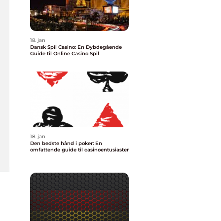
18. jan
Dansk Spil Casino: En Dybdegående
Guide til Online Casino Spil
18. jan
Den bedste hånd i poker: En
omfattende guide til casinoentusiaster