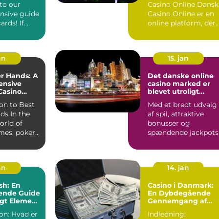
to our
Casino Online Dansk
sive guide
Casino Online er en
ards! If
online platform, der
an of casino
giver spillere ...
...
an
15. jan
r Hands: A
Det danske online
nsive
casino marked er
Casino
blevet utroligt
orites
populært i de
on to Best
Med et bredt udvalg
seneste år
n the
af spil, attraktive
orld of
bonusser og
mes, poker
spændende jackpots
 held a
er det ikke underligt,
at fle...
an
14. jan
sh: En
Casino i Danmark:
ende Guide
En Dybdegående
tigt Element
Gennemgang af
il
Casino Spil
on: Hvad er
Indledning: