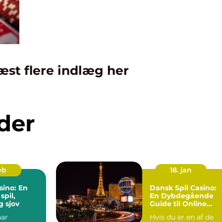
æst flere indlæg her
der
eb
18. jan
sino: En
Dansk Spil Casino:
spil,
En Dybdegående
g sjov
Guide til Online
Casino Spil
har
Hvis du er en af de