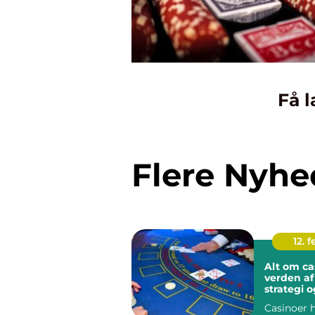
Få l
Flere Nyhe
12. f
Alt om ca
verden af 
strategi o
Casinoer 