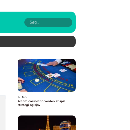
12. feb
Alt om casino: En verden af spil,
strategi og sjov