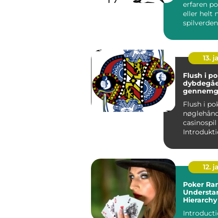
erfaren po
eller helt 
spilverden
poker et sp
13. j
Flush i po
dybdegå
gennemga
nøglehån
Flush i po
casinospil
nøglehånd
casinospil
Introduktio
poker ...
12. j
Poker Ran
Understa
Hierarchy
Winning 
Introducti