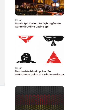
18. jan
Dansk Spil Casino: En Dybdegående
Guide til Online Casino Spil
18. jan
Den bedste hånd i poker: En
omfattende guide til casinoentusiaster