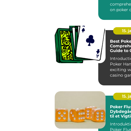
comprehen
on poker c
you're a f
games and
15. j
Best Poke
Comprehe
Guide to 
Game Fav
Introducti
Poker Hands I
exciting w
casino ga
has always
spe...
15. j
Poker Flu
Dybdegå
til et Vig
i Casinosp
Introdukti
Poker Flu