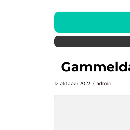
gammelda
12 oktober 2023
admin