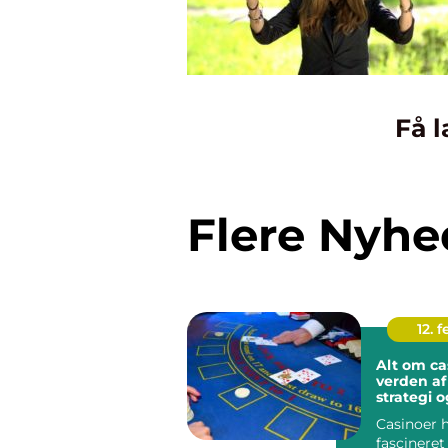
Få l
Flere Nyhe
12. f
Alt om ca
verden af 
strategi o
Casinoer 
fascinere