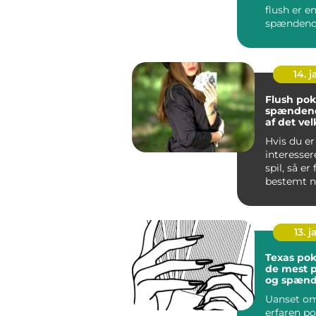
flush er e
spændend
værdifuld
pok...
14. 
Flush pok
spændend
af det ve
casinospi
Hvis du er
interesser
spil, så er
bestemt n
dig. I denn
...
13. j
Texas pok
de mest 
og spæn
spilvarian
Uanset om
casinove
erfaren po