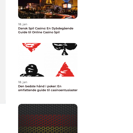
18. jan
Dansk Spil Casino: En Dybdegående
Guide til Online Casino Spil
18. jan
Den bedste hånd i poker: En
omfattende guide til casinoentusiaster