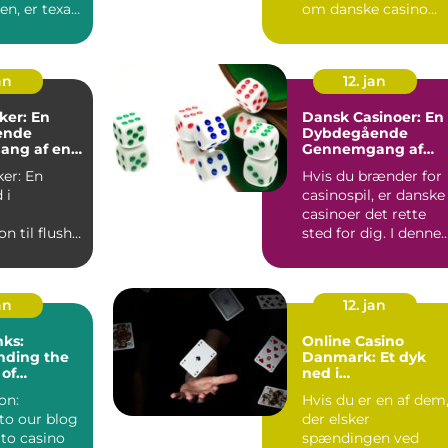
en, er texas
om danske casino
i...
sider. Hvis du er
interesseret ...
an
12. jan
ker: En
Dansk Casinoer: En
ende
Dybdegående
ng af en
Gennemgang af
d i
Casino og Spil
ker: En
Hvis du brænder for
 i
casinospil, er danske
casinoer det rette
n til flush i
sted for dig. I denne
artikel vil vi dy...
an
12. jan
ks:
Online Casino
nding the
Danmark: Et dyk
 of
ned i
Hands
casinoverdenen
on:
Hvis du er en af dem
o our blog
der elsker
 to casino
spændingen ved