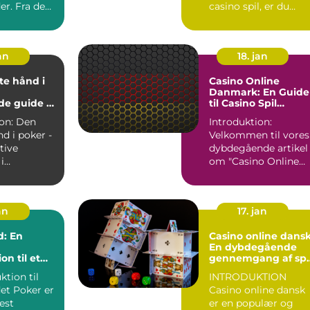
er. Fra de
casino spil, er du
okaler i Las
kommet til det rette
st...
an
18. jan
te hånd i
Casino Online
Danmark: En Guide
e guide til
til Casino Spil
usiaster
Enthusiaster
: Den
Introduktion:
d i poker -
Velkommen til vores
tive
dybdegående artikel
i
om "Casino Online
evelsen
Danmark". Hvis du e
til ...
interes...
an
17. jan
d: En
Casino online dansk
En dybdegående
on til et
gennemgang af spi
igt
og udvikling
ktion til
INTRODUKTION
casino-spil
er er
Casino online dansk
est
er en populær og