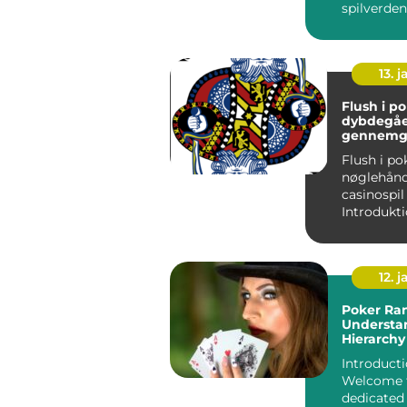
spilverden
poker et sp
13. j
Flush i po
dybdegå
gennemga
nøglehån
Flush i po
casinospil
nøglehånd
casinospil
Introduktio
poker ...
12. j
Poker Ran
Understa
Hierarchy
Winning 
Introducti
Welcome t
dedicated