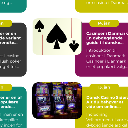
e og
om casino i Danmar
e hænder i
Hvis du er
interesseret i ...
jan
14. jan
er er en
Casinoer i Danmark
e variant
En dybdegående
lkendte
guide til danske
l poker
casino spil
Introduktion til
et i casino
casinoer i Danmark
 flush poker
Casinoer i Danmark
oget for
er et populært valg
e artikel vil
blandt
spilleentusiaster...
an
13. jan
er er en af
Dansk Casino Sider:
populære
Alt du behøver at
dende
vide om online
t inden for
casino spil i
 man er en
Indledning:
rdenen
Danmark
kerspiller
Velkommen til vores
ny inden for
dybdegående artikel