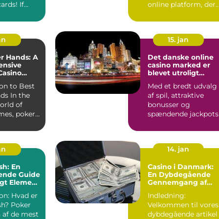
ards! If
online platform, der
an of casino
giver spillere ...
...
an
15. jan
r Hands: A
Det danske online
nsive
casino marked er
Casino
blevet utroligt
orites
populært i de
on to Best
Med et bredt udvalg
seneste år
n the
af spil, attraktive
orld of
bonusser og
mes, poker
spændende jackpots
 held a
er det ikke underligt,
at fle...
an
14. jan
sh: En
Casino i Danmark:
ende Guide
En Dybdegående
tigt Element
Gennemgang af
il
Casino Spil
on: Hvad er
Indledning:
sh? Poker
Velkommen til vores
n af de mest
dybdegående artikel