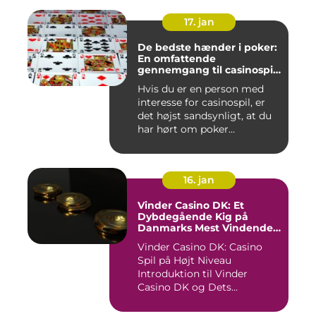
17. jan
De bedste hænder i poker:
En omfattende
gennemgang til casinospil-
entusiaster
Hvis du er en person med
interesse for casinospil, er
det højst sandsynligt, at du
har hørt om poker...
16. jan
Vinder Casino DK: Et
Dybdegående Kig på
Danmarks Mest Vindende
Casino
Vinder Casino DK: Casino
Spil på Højt Niveau
Introduktion til Vinder
Casino DK og Dets
Attraktione...