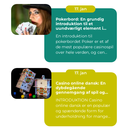
17. jan
Pokerbord: En grundig
introduktion til et
uundværligt element i
casino-spil
En introduktion til
pokerbordet Poker er et af
de mest populære casinospil
over hele verden, og cen...
17. jan
Casino online dansk: En
dybdegående
gennemgang af spil og
udvikling
INTRODUKTION Casino
online dansk er en populær
og spændende form for
underholdning for mange
mennesk...