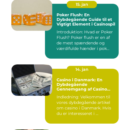
15. jan
Poker Flush: En
Dybdegående Guide til et
Vigtigt Element i Casinospil
Introduktion: Hvad er Poker
Flush? Poker flush er en af
de mest spændende og
værdifulde hænder i pok...
14. jan
Casino i Danmark: En
Dybdegående
Gennemgang af Casino
Spil
Indledning: Velkommen til
vores dybdegående artikel
om casino i Danmark. Hvis
du er interesseret i ...