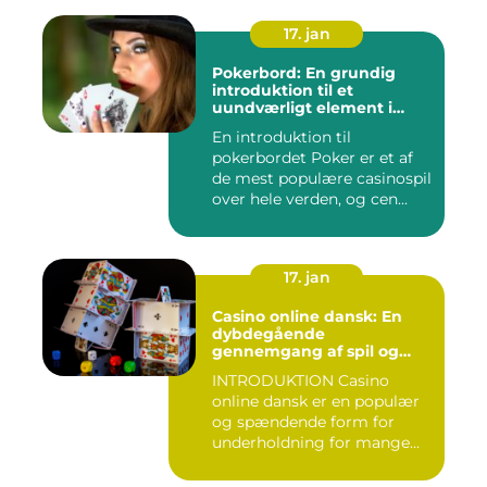
17. jan
Pokerbord: En grundig
introduktion til et
uundværligt element i
casino-spil
En introduktion til
pokerbordet Poker er et af
de mest populære casinospil
over hele verden, og cen...
17. jan
Casino online dansk: En
dybdegående
gennemgang af spil og
udvikling
INTRODUKTION Casino
online dansk er en populær
og spændende form for
underholdning for mange
mennesk...