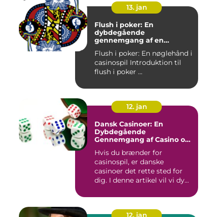
13. jan
Flush i poker: En
dybdegående
gennemgang af en
nøglehånd i casinospil
Flush i poker: En nøglehånd i
casinospil Introduktion til
flush i poker ...
12. jan
Dansk Casinoer: En
Dybdegående
Gennemgang af Casino og
Spil
Hvis du brænder for
casinospil, er danske
casinoer det rette sted for
dig. I denne artikel vil vi dy...
12. jan