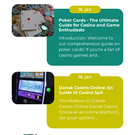
16. jan
Poker Cards - The Ultimate
Guide for Casino and Game
Enthusiasts
Introduction: Welcome to
our comprehensive guide on
poker cards! If you're a fan of
casino games and...
16. jan
Dansk Casino Online: En
Guide til Casino Spil
Introduktion til Dansk
Casino Online Dansk Casino
Online er en online platform,
der giver spillere ...