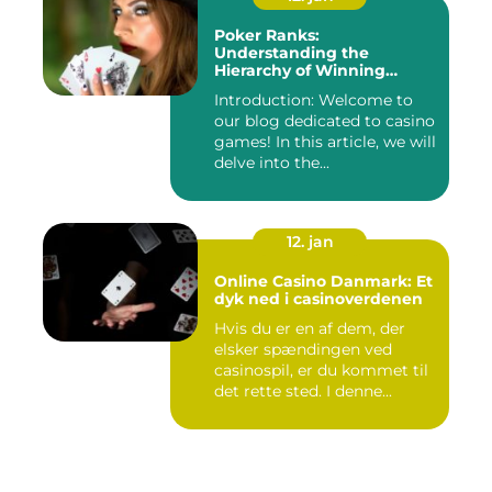
Poker Ranks:
Understanding the
Hierarchy of Winning
Hands
Introduction: Welcome to
our blog dedicated to casino
games! In this article, we will
delve into the...
12. jan
Online Casino Danmark: Et
dyk ned i casinoverdenen
Hvis du er en af dem, der
elsker spændingen ved
casinospil, er du kommet til
det rette sted. I denne...