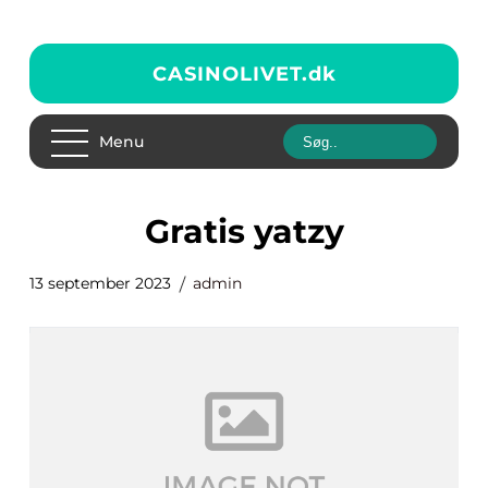
CASINOLIVET.
dk
Menu
gratis yatzy
13 september 2023
admin