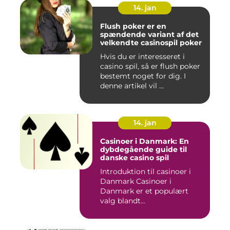
14. jan
Flush poker er en
spændende variant af det
velkendte casinospil poker
Hvis du er interesseret i
casino spil, så er flush poker
bestemt noget for dig. I
denne artikel vil ...
14. jan
Casinoer i Danmark: En
dybdegående guide til
danske casino spil
Introduktion til casinoer i
Danmark Casinoer i
Danmark er et populært
valg blandt
spilleentusiaster...