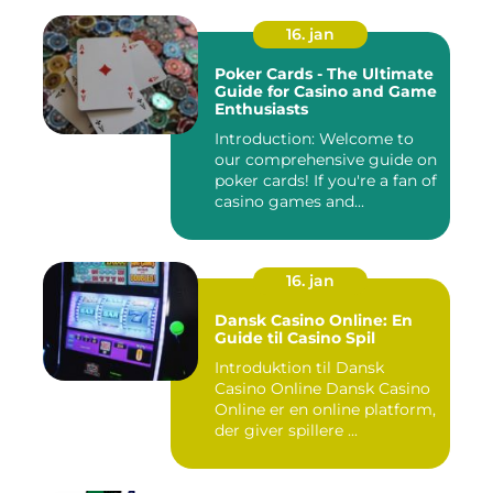
16. jan
Poker Cards - The Ultimate
Guide for Casino and Game
Enthusiasts
Introduction: Welcome to
our comprehensive guide on
poker cards! If you're a fan of
casino games and...
16. jan
Dansk Casino Online: En
Guide til Casino Spil
Introduktion til Dansk
Casino Online Dansk Casino
Online er en online platform,
der giver spillere ...