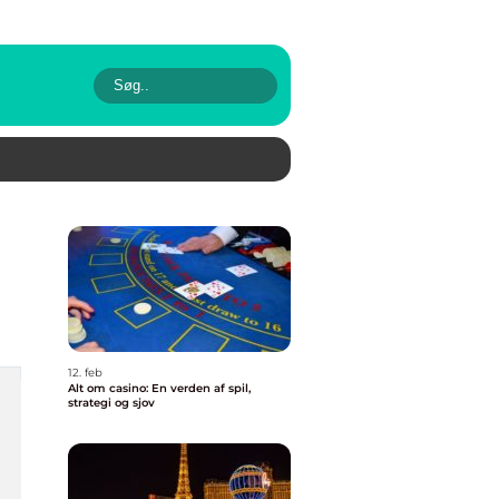
12. feb
Alt om casino: En verden af spil,
strategi og sjov