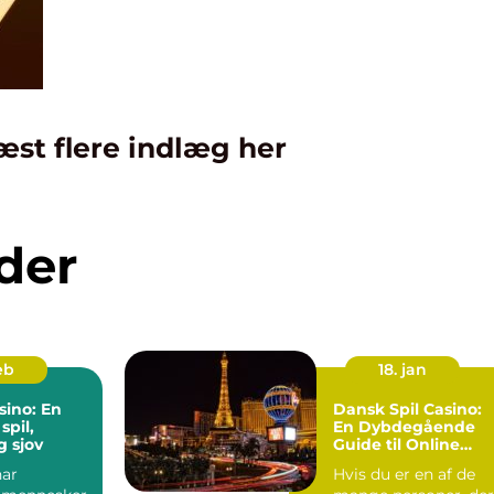
æst flere indlæg her
der
eb
18. jan
sino: En
Dansk Spil Casino:
spil,
En Dybdegående
g sjov
Guide til Online
Casino Spil
har
Hvis du er en af de