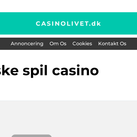
CASINOLIVET.
dk
Annoncering
Om Os
Cookies
Kontakt Os
ske spil casino