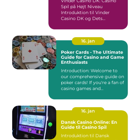
Vinder Casino DK: Casino
Spil på Højt Niveau
Introduktion til Vinder
Casino DK og Dets
Attraktione...
16. jan
Poker Cards - The Ultimate
Guide for Casino and Game
Enthusiasts
Introduction: Welcome to
our comprehensive guide on
poker cards! If you're a fan of
casino games and...
16. jan
Dansk Casino Online: En
Guide til Casino Spil
Introduktion til Dansk