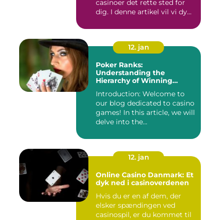
casinoer det rette sted for
dig. I denne artikel vil vi dy...
12. jan
Poker Ranks:
Understanding the
Hierarchy of Winning
Hands
Introduction: Welcome to
our blog dedicated to casino
games! In this article, we will
delve into the...
12. jan
Online Casino Danmark: Et
dyk ned i casinoverdenen
Hvis du er en af dem, der
elsker spændingen ved
casinospil, er du kommet til