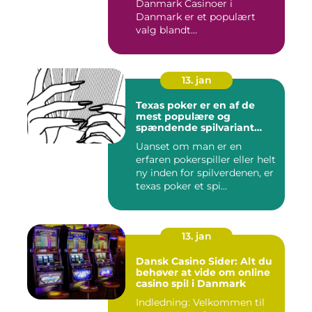
Danmark Casinoer i
Danmark er et populært
valg blandt
spilleentusiaster...
13. jan
Texas poker er en af de
mest populære og
spændende spilvariant
inden for casinoverdenen
Uanset om man er en
erfaren pokerspiller eller helt
ny inden for spilverdenen, er
texas poker et spi...
13. jan
Dansk Casino Sider: Alt du
behøver at vide om online
casino spil i Danmark
Indledning: Velkommen til