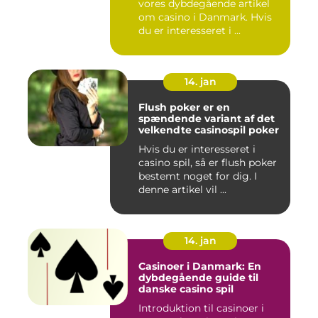
vores dybdegående artikel
om casino i Danmark. Hvis
du er interesseret i ...
14. jan
Flush poker er en
spændende variant af det
velkendte casinospil poker
Hvis du er interesseret i
casino spil, så er flush poker
bestemt noget for dig. I
denne artikel vil ...
14. jan
Casinoer i Danmark: En
dybdegående guide til
danske casino spil
Introduktion til casinoer i