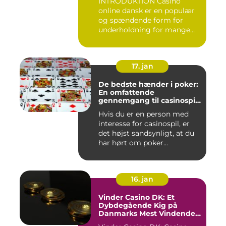
INTRODUKTION Casino
online dansk er en populær
og spændende form for
underholdning for mange
mennesk...
17. jan
De bedste hænder i poker:
En omfattende
gennemgang til casinospil-
entusiaster
Hvis du er en person med
interesse for casinospil, er
det højst sandsynligt, at du
har hørt om poker...
16. jan
Vinder Casino DK: Et
Dybdegående Kig på
Danmarks Mest Vindende
Casino