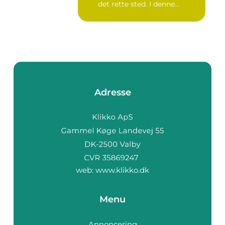
det rette sted. I denne...
Adresse
web:
www.klikko.dk
Menu
Annoncering