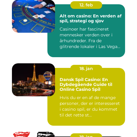
12. feb
Alt om casino: En verden af
spil, strategi og sjov
Casinoer har fascineret
mennesker verden over i
århundreder. Fra de
glitrende lokaler i Las Vegas
ti...
18. jan
Dansk Spil Casino: En
Dybdegående Guide til
Online Casino Spil
Hvis du er en af de mange
personer, der er interesseret
i casino spil, er du kommet
til det rette st...