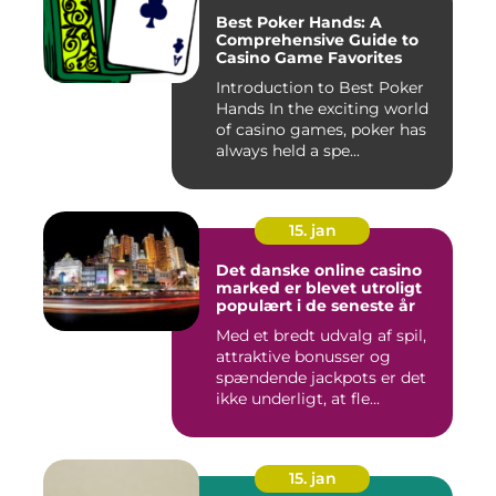
Best Poker Hands: A
Comprehensive Guide to
Casino Game Favorites
Introduction to Best Poker
Hands In the exciting world
of casino games, poker has
always held a spe...
15. jan
Det danske online casino
marked er blevet utroligt
populært i de seneste år
Med et bredt udvalg af spil,
attraktive bonusser og
spændende jackpots er det
ikke underligt, at fle...
15. jan