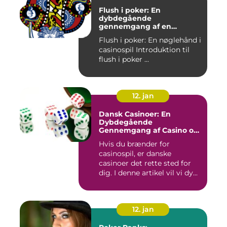
Flush i poker: En
dybdegående
gennemgang af en
nøglehånd i casinospil
Flush i poker: En nøglehånd i
casinospil Introduktion til
flush i poker ...
12. jan
Dansk Casinoer: En
Dybdegående
Gennemgang af Casino og
Spil
Hvis du brænder for
casinospil, er danske
casinoer det rette sted for
dig. I denne artikel vil vi dy...
12. jan