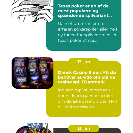
Texas poker er en af de
mest populære og
spændende spilvariant
inden for casinoverdenen
Uanset om man er en
erfaren pokerspiller eller helt
ny inden for spilverdenen, er
texas poker et spi...
13. jan
Dansk Casino Sider: Alt du
behøver at vide om online
casino spil i Danmark
Indledning: Velkommen til
vores dybdegående artikel
om danske casino sider. Hvis
du er interesseret ...
13. jan