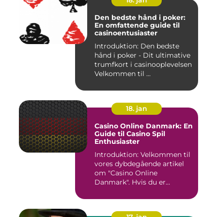
18. jan
Den bedste hånd i poker:
En omfattende guide til
casinoentusiaster
Introduktion: Den bedste
hånd i poker - Dit ultimative
trumfkort i casinooplevelsen
Velkommen til ...
18. jan
Casino Online Danmark: En
Guide til Casino Spil
Enthusiaster
Introduktion: Velkommen til
vores dybdegående artikel
om "Casino Online
Danmark". Hvis du er
interes...