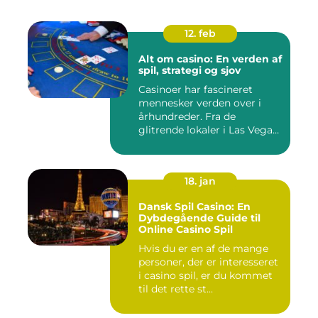
12. feb
Alt om casino: En verden af
spil, strategi og sjov
Casinoer har fascineret
mennesker verden over i
århundreder. Fra de
glitrende lokaler i Las Vegas
ti...
18. jan
Dansk Spil Casino: En
Dybdegående Guide til
Online Casino Spil
Hvis du er en af de mange
personer, der er interesseret
i casino spil, er du kommet
til det rette st...