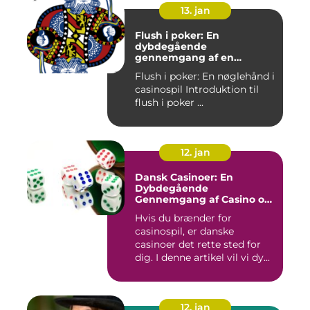
13. jan
Flush i poker: En
dybdegående
gennemgang af en
nøglehånd i casinospil
Flush i poker: En nøglehånd i
casinospil Introduktion til
flush i poker ...
12. jan
Dansk Casinoer: En
Dybdegående
Gennemgang af Casino og
Spil
Hvis du brænder for
casinospil, er danske
casinoer det rette sted for
dig. I denne artikel vil vi dy...
12. jan