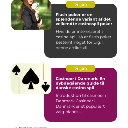
14. jan
Flush poker er en
spændende variant af det
velkendte casinospil poker
Hvis du er interesseret i
casino spil, så er flush poker
bestemt noget for dig. I
denne artikel vil ...
14. jan
Casinoer i Danmark: En
dybdegående guide til
danske casino spil
Introduktion til casinoer i
Danmark Casinoer i
Danmark er et populært
valg blandt
spilleentusiaster...