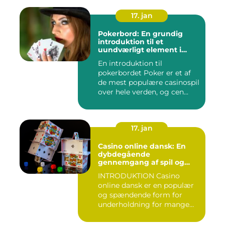
17. jan
Pokerbord: En grundig
introduktion til et
uundværligt element i
casino-spil
En introduktion til
pokerbordet Poker er et af
de mest populære casinospil
over hele verden, og cen...
17. jan
Casino online dansk: En
dybdegående
gennemgang af spil og
udvikling
INTRODUKTION Casino
online dansk er en populær
og spændende form for
underholdning for mange
mennesk...