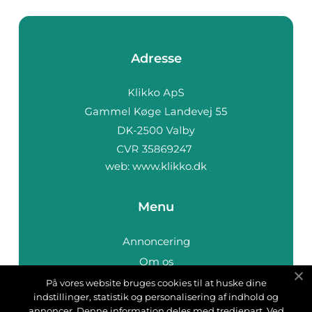
Adresse
web:
www.klikko.dk
Menu
Annoncering
Om os
Cookies
På vores website bruges cookies til at huske dine
indstillinger, statistik og personalisering af indhold og
Kontakt os
annoncer. Denne information deles med tredjepart. Ved