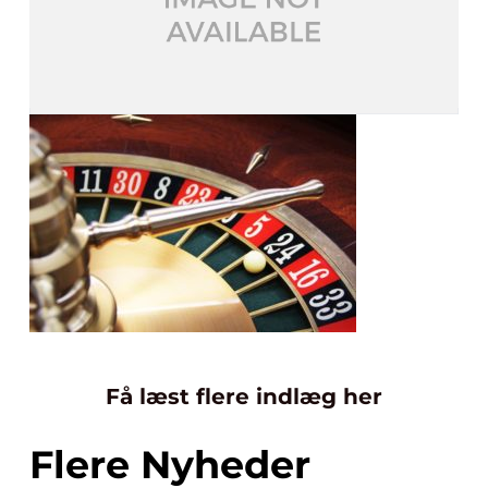
Få læst flere indlæg her
Flere Nyheder