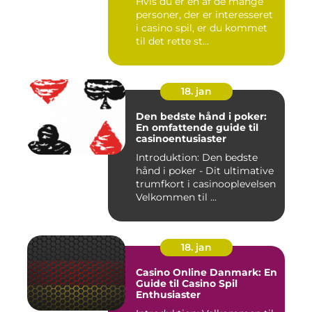
Hvis du er en af de mange
personer, der er interesseret
i casino spil, er du kommet
til det rette st...
18. jan
Den bedste hånd i poker:
En omfattende guide til
casinoentusiaster
Introduktion: Den bedste
hånd i poker - Dit ultimative
trumfkort i casinooplevelsen
Velkommen til ...
18. jan
Casino Online Danmark: En
Guide til Casino Spil
Enthusiaster