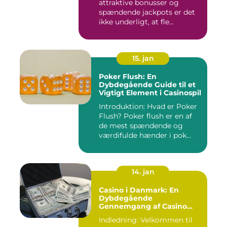
attraktive bonusser og
spændende jackpots er det
ikke underligt, at fle...
15. jan
Poker Flush: En
Dybdegående Guide til et
Vigtigt Element i Casinospil
Introduktion: Hvad er Poker
Flush? Poker flush er en af
de mest spændende og
værdifulde hænder i pok...
14. jan
Casino i Danmark: En
Dybdegående
Gennemgang af Casino
Spil
Indledning: Velkommen til