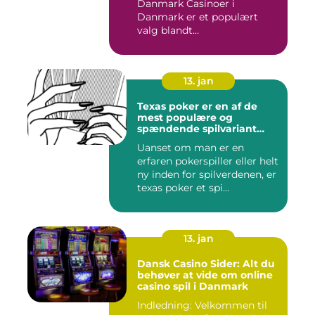
Danmark Casinoer i
Danmark er et populært
valg blandt
spilleentusiaster...
13. jan
Texas poker er en af de
mest populære og
spændende spilvariant
inden for casinoverdenen
Uanset om man er en
erfaren pokerspiller eller helt
ny inden for spilverdenen, er
texas poker et spi...
13. jan
Dansk Casino Sider: Alt du
behøver at vide om online
casino spil i Danmark
Indledning: Velkommen til