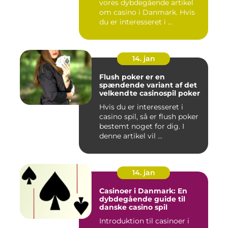
vores dybdegående artikel
om casino i Danmark. Hvis
du er interesseret i ...
14. jan
Flush poker er en
spændende variant af det
velkendte casinospil poker
Hvis du er interesseret i
casino spil, så er flush poker
bestemt noget for dig. I
denne artikel vil ...
14. jan
Casinoer i Danmark: En
dybdegående guide til
danske casino spil
Introduktion til casinoer i