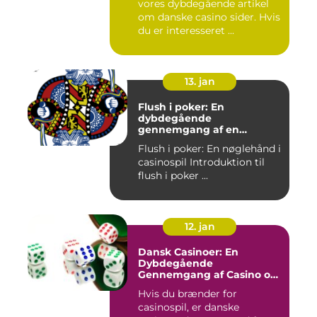
vores dybdegående artikel
om danske casino sider. Hvis
du er interesseret ...
13. jan
Flush i poker: En
dybdegående
gennemgang af en
nøglehånd i casinospil
Flush i poker: En nøglehånd i
casinospil Introduktion til
flush i poker ...
12. jan
Dansk Casinoer: En
Dybdegående
Gennemgang af Casino og
Spil
Hvis du brænder for
casinospil, er danske