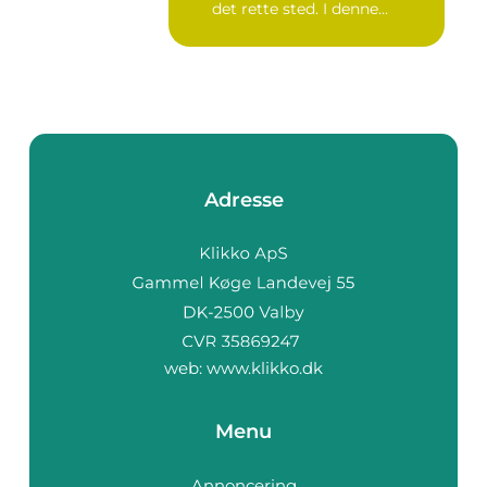
det rette sted. I denne...
Adresse
web:
www.klikko.dk
Menu
Annoncering