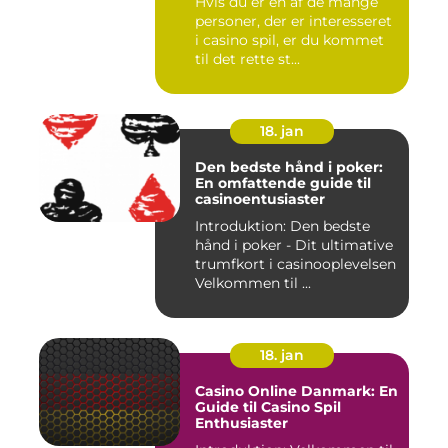
Hvis du er en af de mange
personer, der er interesseret
i casino spil, er du kommet
til det rette st...
18. jan
Den bedste hånd i poker:
En omfattende guide til
casinoentusiaster
Introduktion: Den bedste
hånd i poker - Dit ultimative
trumfkort i casinooplevelsen
Velkommen til ...
18. jan
Casino Online Danmark: En
Guide til Casino Spil
Enthusiaster