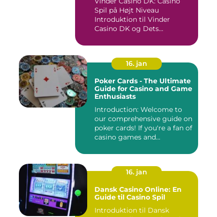
Vinder Casino DK: Casino
Spil på Højt Niveau
Introduktion til Vinder
Casino DK og Dets
Attraktione...
16. jan
Poker Cards - The Ultimate
Guide for Casino and Game
Enthusiasts
Introduction: Welcome to
our comprehensive guide on
poker cards! If you're a fan of
casino games and...
16. jan
Dansk Casino Online: En
Guide til Casino Spil
Introduktion til Dansk