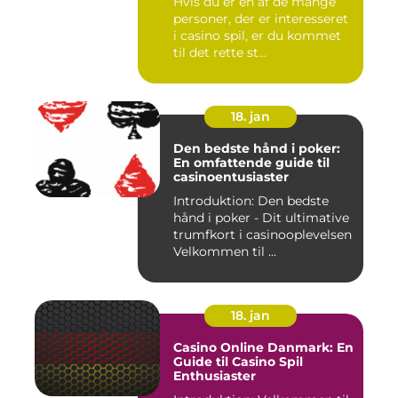
Hvis du er en af de mange
personer, der er interesseret
i casino spil, er du kommet
til det rette st...
18. jan
Den bedste hånd i poker:
En omfattende guide til
casinoentusiaster
Introduktion: Den bedste
hånd i poker - Dit ultimative
trumfkort i casinooplevelsen
Velkommen til ...
18. jan
Casino Online Danmark: En
Guide til Casino Spil
Enthusiaster