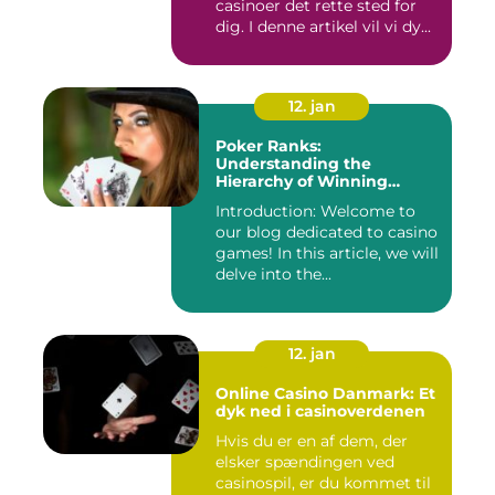
casinoer det rette sted for
dig. I denne artikel vil vi dy...
12. jan
Poker Ranks:
Understanding the
Hierarchy of Winning
Hands
Introduction: Welcome to
our blog dedicated to casino
games! In this article, we will
delve into the...
12. jan
Online Casino Danmark: Et
dyk ned i casinoverdenen
Hvis du er en af dem, der
elsker spændingen ved
casinospil, er du kommet til