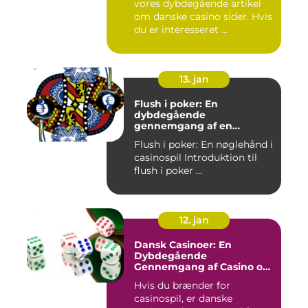
vores dybdegående artikel
om danske casino sider. Hvis
du er interesseret ...
13. jan
Flush i poker: En
dybdegående
gennemgang af en
nøglehånd i casinospil
Flush i poker: En nøglehånd i
casinospil Introduktion til
flush i poker ...
12. jan
Dansk Casinoer: En
Dybdegående
Gennemgang af Casino og
Spil
Hvis du brænder for
casinospil, er danske