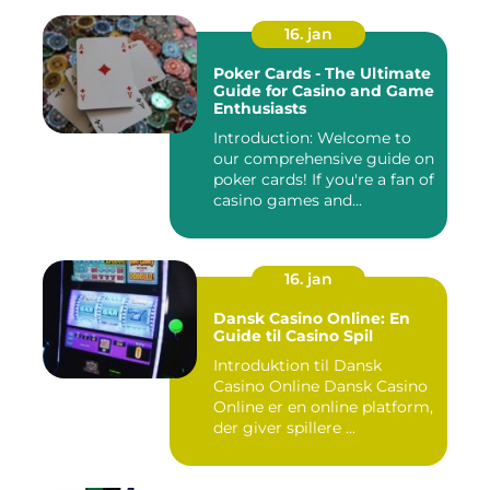
16. jan
Poker Cards - The Ultimate
Guide for Casino and Game
Enthusiasts
Introduction: Welcome to
our comprehensive guide on
poker cards! If you're a fan of
casino games and...
16. jan
Dansk Casino Online: En
Guide til Casino Spil
Introduktion til Dansk
Casino Online Dansk Casino
Online er en online platform,
der giver spillere ...