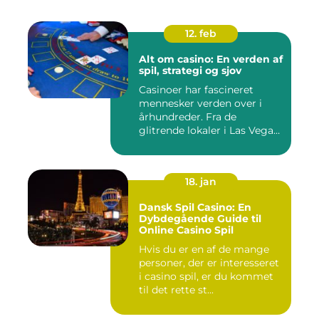
12. feb
Alt om casino: En verden af
spil, strategi og sjov
Casinoer har fascineret
mennesker verden over i
århundreder. Fra de
glitrende lokaler i Las Vegas
ti...
18. jan
Dansk Spil Casino: En
Dybdegående Guide til
Online Casino Spil
Hvis du er en af de mange
personer, der er interesseret
i casino spil, er du kommet
til det rette st...