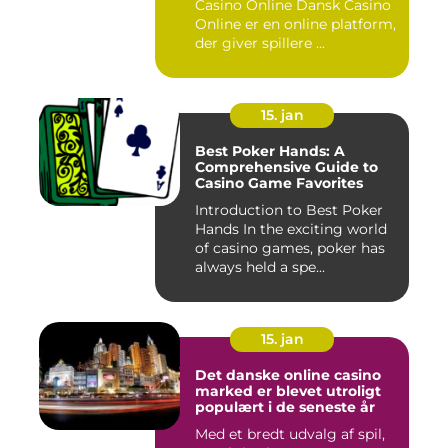
Casino Online Dansk Casino
Online er en online platform,
der giver spillere ...
15. jan
Best Poker Hands: A
Comprehensive Guide to
Casino Game Favorites
Introduction to Best Poker
Hands In the exciting world
of casino games, poker has
always held a spe...
15. jan
Det danske online casino
marked er blevet utroligt
populært i de seneste år
Med et bredt udvalg af spil,