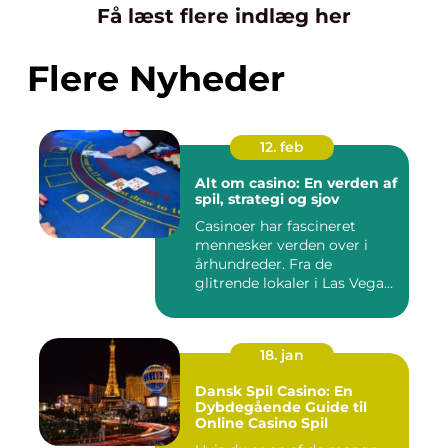
Få læst flere indlæg her
Flere Nyheder
12. feb
Alt om casino: En verden af
spil, strategi og sjov
Casinoer har fascineret
mennesker verden over i
århundreder. Fra de
glitrende lokaler i Las Vegas
ti...
18. jan
Dansk Spil Casino: En
Dybdegående Guide til
Online Casino Spil