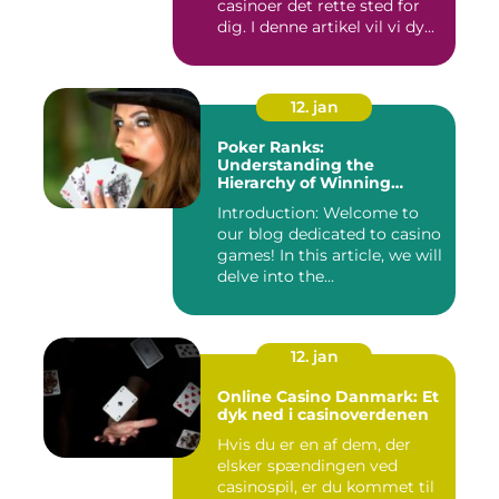
casinoer det rette sted for
dig. I denne artikel vil vi dy...
12. jan
Poker Ranks:
Understanding the
Hierarchy of Winning
Hands
Introduction: Welcome to
our blog dedicated to casino
games! In this article, we will
delve into the...
12. jan
Online Casino Danmark: Et
dyk ned i casinoverdenen
Hvis du er en af dem, der
elsker spændingen ved
casinospil, er du kommet til