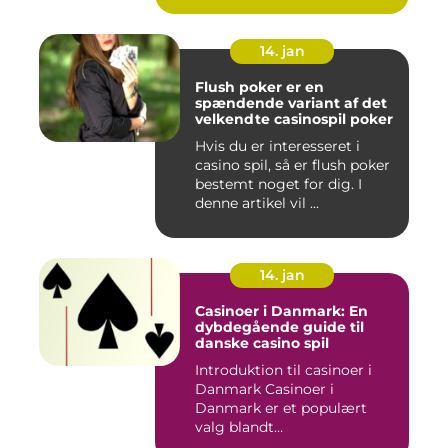
14. jan
Flush poker er en
spændende variant af det
velkendte casinospil poker
Hvis du er interesseret i
casino spil, så er flush poker
bestemt noget for dig. I
denne artikel vil ...
14. jan
Casinoer i Danmark: En
dybdegående guide til
danske casino spil
Introduktion til casinoer i
Danmark Casinoer i
Danmark er et populært
valg blandt
spilleentusiaster...