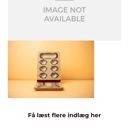
Få læst flere indlæg her