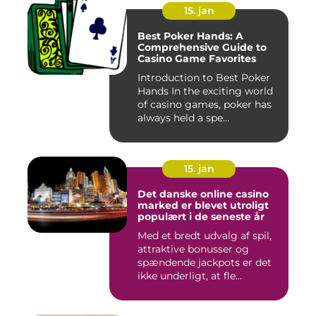
15. jan
Best Poker Hands: A
Comprehensive Guide to
Casino Game Favorites
Introduction to Best Poker
Hands In the exciting world
of casino games, poker has
always held a spe...
15. jan
Det danske online casino
marked er blevet utroligt
populært i de seneste år
Med et bredt udvalg af spil,
attraktive bonusser og
spændende jackpots er det
ikke underligt, at fle...