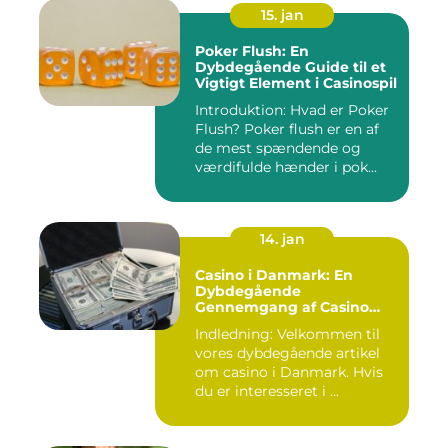
15. jan
Poker Flush: En
Dybdegående Guide til et
Vigtigt Element i Casinospil
Introduktion: Hvad er Poker
Flush? Poker flush er en af
de mest spændende og
værdifulde hænder i pok...
14. jan
Casino i Danmark: En
Dybdegående
Gennemgang af Casino
Spil
Indledning: Velkommen til
vores dybdegående artikel
om casino i Danmark. Hvis
du er interesseret i ...