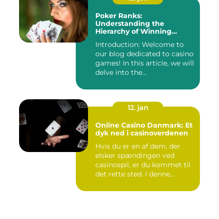
Poker Ranks:
Understanding the
Hierarchy of Winning
Hands
Introduction: Welcome to
our blog dedicated to casino
games! In this article, we will
delve into the...
12. jan
Online Casino Danmark: Et
dyk ned i casinoverdenen
Hvis du er en af dem, der
elsker spændingen ved
casinospil, er du kommet til
det rette sted. I denne...