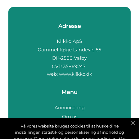
Adresse
web:
www.klikko.dk
Menu
Annoncering
Om os
Cookies
På vores website bruges cookies til at huske dine
indstillinger, statistik og personalisering af indhold og
Kontakt os
annoncer. Denne information deles med tredjepart. Ved