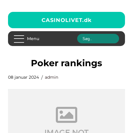
CASINOLIVET.
dk
Menu
poker rankings
08 januar 2024
admin