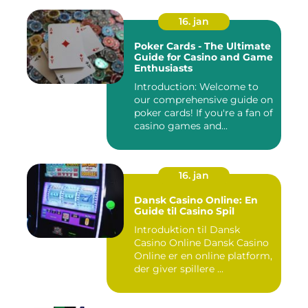
16. jan
Poker Cards - The Ultimate
Guide for Casino and Game
Enthusiasts
Introduction: Welcome to
our comprehensive guide on
poker cards! If you're a fan of
casino games and...
16. jan
Dansk Casino Online: En
Guide til Casino Spil
Introduktion til Dansk
Casino Online Dansk Casino
Online er en online platform,
der giver spillere ...