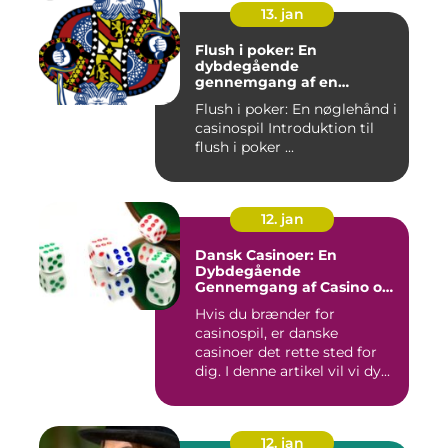
13. jan
Flush i poker: En
dybdegående
gennemgang af en
nøglehånd i casinospil
Flush i poker: En nøglehånd i
casinospil Introduktion til
flush i poker ...
12. jan
Dansk Casinoer: En
Dybdegående
Gennemgang af Casino og
Spil
Hvis du brænder for
casinospil, er danske
casinoer det rette sted for
dig. I denne artikel vil vi dy...
12. jan