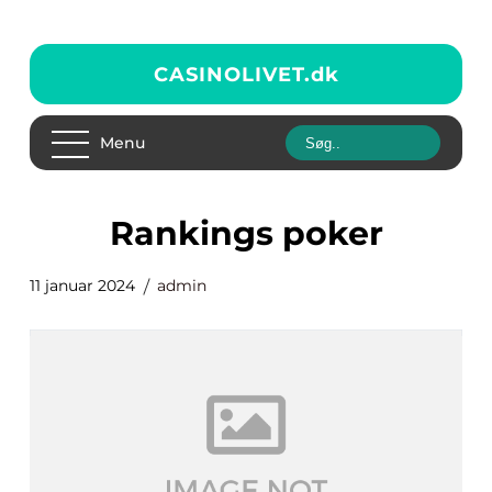
CASINOLIVET.
dk
Menu
rankings poker
11 januar 2024
admin