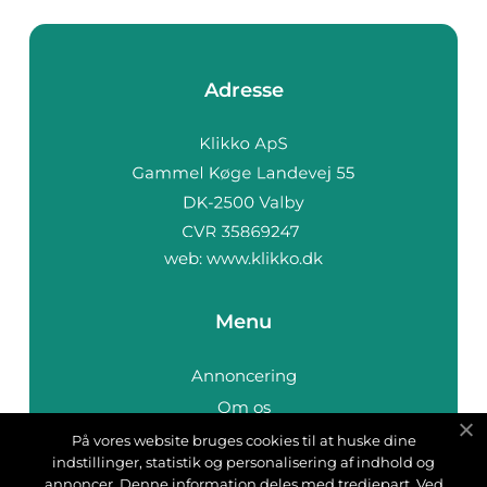
Adresse
web:
www.klikko.dk
Menu
Annoncering
Om os
Cookies
På vores website bruges cookies til at huske dine
indstillinger, statistik og personalisering af indhold og
Kontakt os
annoncer. Denne information deles med tredjepart. Ved