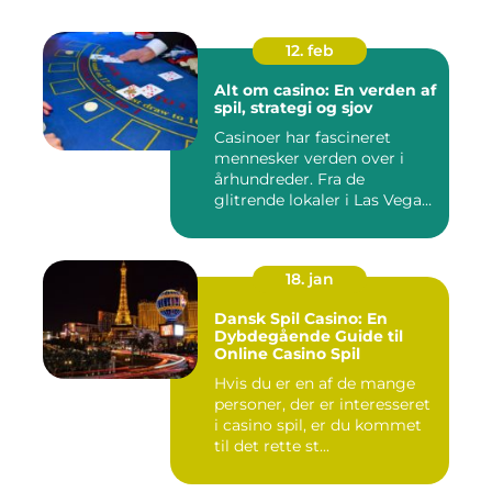
12. feb
Alt om casino: En verden af
spil, strategi og sjov
Casinoer har fascineret
mennesker verden over i
århundreder. Fra de
glitrende lokaler i Las Vegas
ti...
18. jan
Dansk Spil Casino: En
Dybdegående Guide til
Online Casino Spil
Hvis du er en af de mange
personer, der er interesseret
i casino spil, er du kommet
til det rette st...