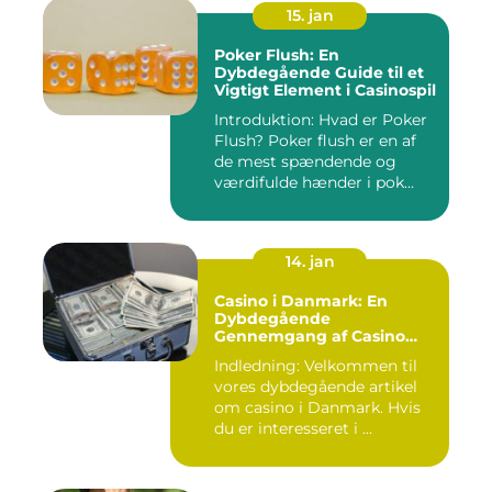
15. jan
Poker Flush: En
Dybdegående Guide til et
Vigtigt Element i Casinospil
Introduktion: Hvad er Poker
Flush? Poker flush er en af
de mest spændende og
værdifulde hænder i pok...
14. jan
Casino i Danmark: En
Dybdegående
Gennemgang af Casino
Spil
Indledning: Velkommen til
vores dybdegående artikel
om casino i Danmark. Hvis
du er interesseret i ...