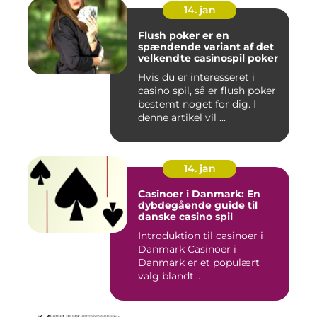
14. jan
Flush poker er en
spændende variant af det
velkendte casinospil poker
Hvis du er interesseret i
casino spil, så er flush poker
bestemt noget for dig. I
denne artikel vil ...
14. jan
Casinoer i Danmark: En
dybdegående guide til
danske casino spil
Introduktion til casinoer i
Danmark Casinoer i
Danmark er et populært
valg blandt
spilleentusiaster...