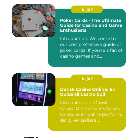
16. jan
Poker Cards - The Ultimate
Guide for Casino and Game
Enthusiasts
Introduction: Welcome to
our comprehensive guide on
poker cards! If you're a fan of
casino games and...
16. jan
Dansk Casino Online: En
Guide til Casino Spil
Introduktion til Dansk
Casino Online Dansk Casino
Online er en online platform,
der giver spillere ...