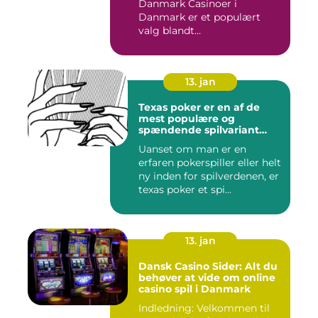
Danmark Casinoer i
Danmark er et populært
valg blandt
spilleentusiaster...
13. jan
Texas poker er en af de
mest populære og
spændende spilvariant
inden for casinoverdenen
Uanset om man er en
erfaren pokerspiller eller helt
ny inden for spilverdenen, er
texas poker et spi...
13. jan
Dansk Casino Sider: Alt du
behøver at vide om online
casino spil i Danmark
Indledning: Velkommen til