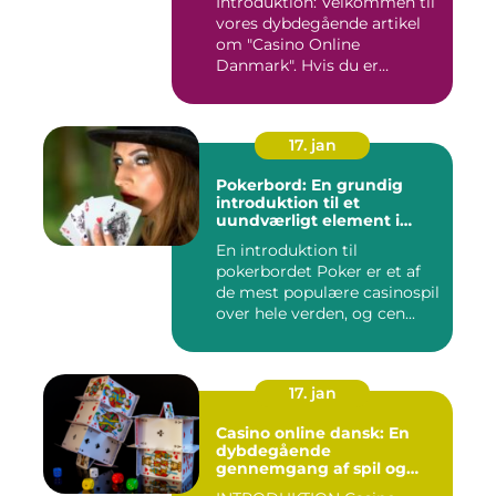
Introduktion: Velkommen til
vores dybdegående artikel
om "Casino Online
Danmark". Hvis du er
interes...
17. jan
Pokerbord: En grundig
introduktion til et
uundværligt element i
casino-spil
En introduktion til
pokerbordet Poker er et af
de mest populære casinospil
over hele verden, og cen...
17. jan
Casino online dansk: En
dybdegående
gennemgang af spil og
udvikling