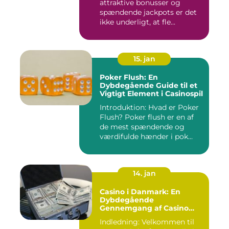
attraktive bonusser og
spændende jackpots er det
ikke underligt, at fle...
15. jan
Poker Flush: En
Dybdegående Guide til et
Vigtigt Element i Casinospil
Introduktion: Hvad er Poker
Flush? Poker flush er en af
de mest spændende og
værdifulde hænder i pok...
14. jan
Casino i Danmark: En
Dybdegående
Gennemgang af Casino
Spil
Indledning: Velkommen til