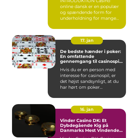
INTRODUKTION Casino
online dansk er en populær
og spændende form for
underholdning for mange
mennesk...
17. jan
De bedste hænder i poker:
En omfattende
gennemgang til casinospil-
entusiaster
Hvis du er en person med
interesse for casinospil, er
det højst sandsynligt, at du
har hørt om poker...
16. jan
Vinder Casino DK: Et
Dybdegående Kig på
Danmarks Mest Vindende
Casino