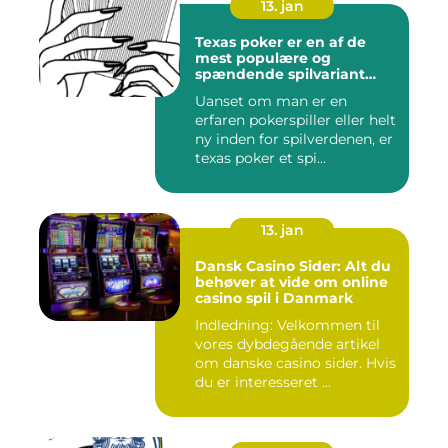
13. jan
Texas poker er en af de
mest populære og
spændende spilvariant
inden for casinoverdenen
Uanset om man er en
erfaren pokerspiller eller helt
ny inden for spilverdenen, er
texas poker et spi...
13. jan
Dansk Casino Sider: Alt du
behøver at vide om online
casino spil i Danmark
Indledning: Velkommen til
vores dybdegående artikel
om danske casino sider. Hvis
du er interesseret ...