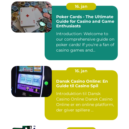
16. jan
Poker Cards - The Ultimate
Guide for Casino and Game
Enthusiasts
Introduction: Welcome to
our comprehensive guide on
poker cards! If you're a fan of
casino games and...
16. jan
Dansk Casino Online: En
Guide til Casino Spil
Introduktion til Dansk
Casino Online Dansk Casino
Online er en online platform,
der giver spillere ...