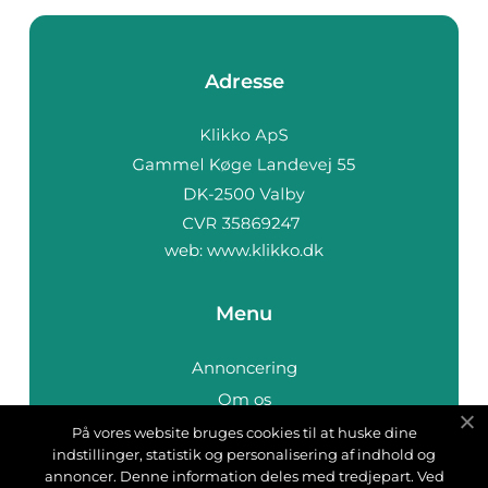
Adresse
web:
www.klikko.dk
Menu
Annoncering
Om os
Cookies
På vores website bruges cookies til at huske dine
indstillinger, statistik og personalisering af indhold og
Kontakt os
annoncer. Denne information deles med tredjepart. Ved