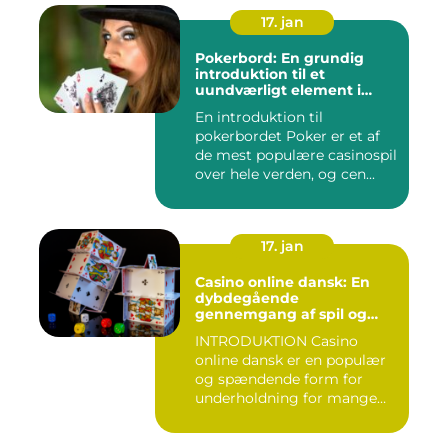
17. jan
Pokerbord: En grundig
introduktion til et
uundværligt element i
casino-spil
En introduktion til
pokerbordet Poker er et af
de mest populære casinospil
over hele verden, og cen...
17. jan
Casino online dansk: En
dybdegående
gennemgang af spil og
udvikling
INTRODUKTION Casino
online dansk er en populær
og spændende form for
underholdning for mange
mennesk...