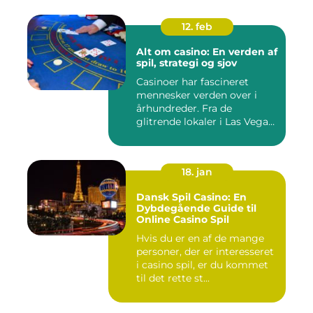
12. feb
Alt om casino: En verden af
spil, strategi og sjov
Casinoer har fascineret
mennesker verden over i
århundreder. Fra de
glitrende lokaler i Las Vegas
ti...
18. jan
Dansk Spil Casino: En
Dybdegående Guide til
Online Casino Spil
Hvis du er en af de mange
personer, der er interesseret
i casino spil, er du kommet
til det rette st...