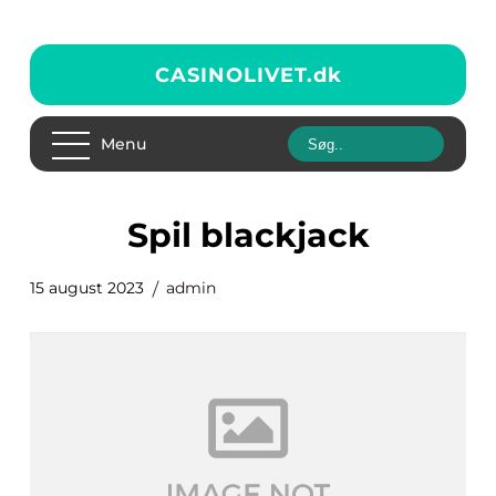
CASINOLIVET.
dk
Menu
spil blackjack
15 august 2023
admin