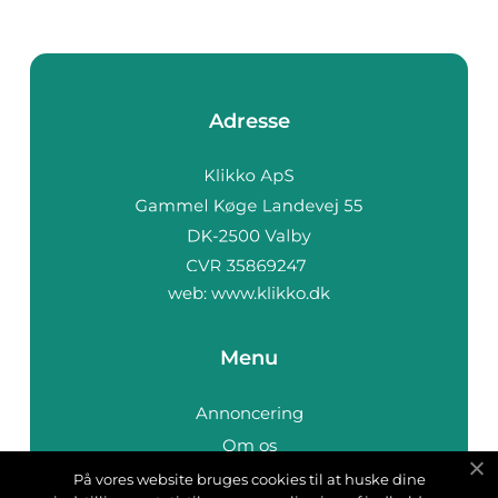
Adresse
web:
www.klikko.dk
Menu
Annoncering
Om os
Cookies
På vores website bruges cookies til at huske dine