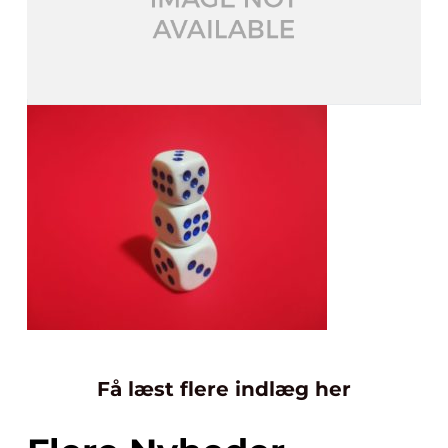
Få læst flere indlæg her