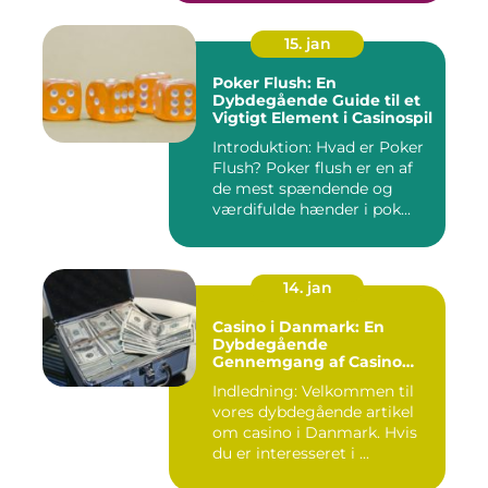
15. jan
Poker Flush: En
Dybdegående Guide til et
Vigtigt Element i Casinospil
Introduktion: Hvad er Poker
Flush? Poker flush er en af
de mest spændende og
værdifulde hænder i pok...
14. jan
Casino i Danmark: En
Dybdegående
Gennemgang af Casino
Spil
Indledning: Velkommen til
vores dybdegående artikel
om casino i Danmark. Hvis
du er interesseret i ...