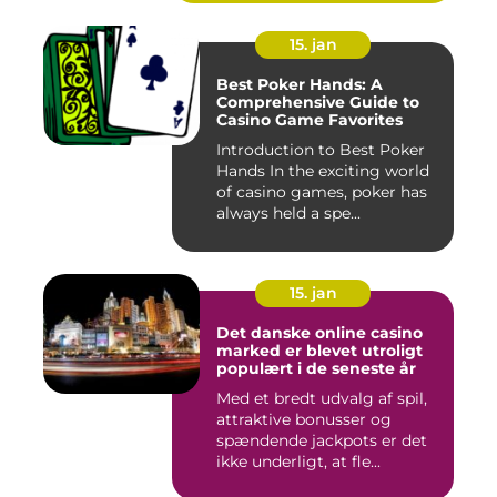
15. jan
Best Poker Hands: A
Comprehensive Guide to
Casino Game Favorites
Introduction to Best Poker
Hands In the exciting world
of casino games, poker has
always held a spe...
15. jan
Det danske online casino
marked er blevet utroligt
populært i de seneste år
Med et bredt udvalg af spil,
attraktive bonusser og
spændende jackpots er det
ikke underligt, at fle...