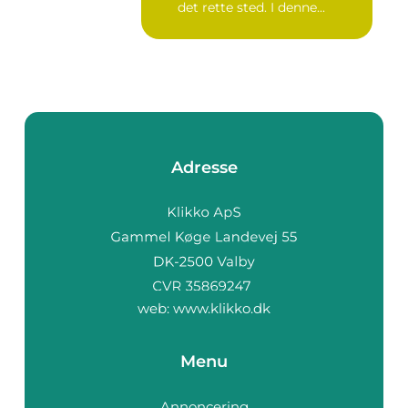
det rette sted. I denne...
Adresse
web:
www.klikko.dk
Menu
Annoncering