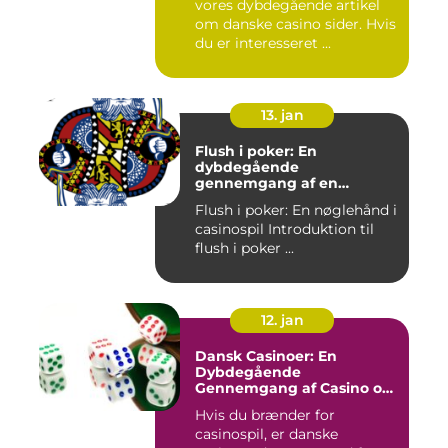
vores dybdegående artikel
om danske casino sider. Hvis
du er interesseret ...
13. jan
Flush i poker: En
dybdegående
gennemgang af en
nøglehånd i casinospil
Flush i poker: En nøglehånd i
casinospil Introduktion til
flush i poker ...
12. jan
Dansk Casinoer: En
Dybdegående
Gennemgang af Casino og
Spil
Hvis du brænder for
casinospil, er danske