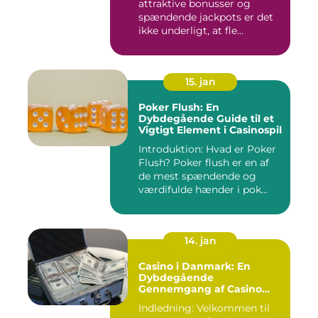
attraktive bonusser og
spændende jackpots er det
ikke underligt, at fle...
15. jan
Poker Flush: En
Dybdegående Guide til et
Vigtigt Element i Casinospil
Introduktion: Hvad er Poker
Flush? Poker flush er en af
de mest spændende og
værdifulde hænder i pok...
14. jan
Casino i Danmark: En
Dybdegående
Gennemgang af Casino
Spil
Indledning: Velkommen til