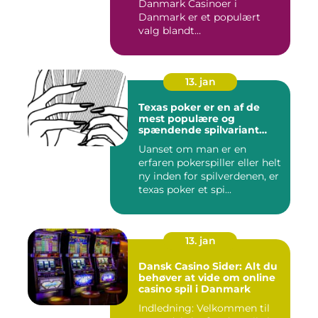
Danmark Casinoer i
Danmark er et populært
valg blandt
spilleentusiaster...
13. jan
Texas poker er en af de
mest populære og
spændende spilvariant
inden for casinoverdenen
Uanset om man er en
erfaren pokerspiller eller helt
ny inden for spilverdenen, er
texas poker et spi...
13. jan
Dansk Casino Sider: Alt du
behøver at vide om online
casino spil i Danmark
Indledning: Velkommen til