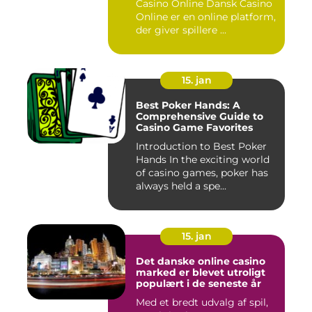
Casino Online Dansk Casino
Online er en online platform,
der giver spillere ...
15. jan
Best Poker Hands: A
Comprehensive Guide to
Casino Game Favorites
Introduction to Best Poker
Hands In the exciting world
of casino games, poker has
always held a spe...
15. jan
Det danske online casino
marked er blevet utroligt
populært i de seneste år
Med et bredt udvalg af spil,