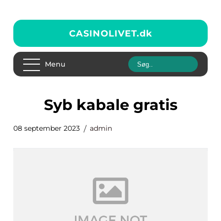
CASINOLIVET.
dk
Menu
syb kabale gratis
08 september 2023
admin