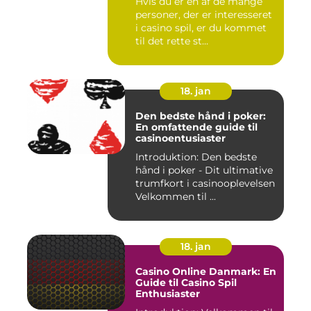
Hvis du er en af de mange
personer, der er interesseret
i casino spil, er du kommet
til det rette st...
18. jan
Den bedste hånd i poker:
En omfattende guide til
casinoentusiaster
Introduktion: Den bedste
hånd i poker - Dit ultimative
trumfkort i casinooplevelsen
Velkommen til ...
18. jan
Casino Online Danmark: En
Guide til Casino Spil
Enthusiaster