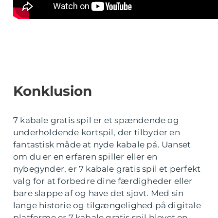
Konklusion
7 kabale gratis spil er et spændende og
underholdende kortspil, der tilbyder en
fantastisk måde at nyde kabale på. Uanset
om du er en erfaren spiller eller en
nybegynder, er 7 kabale gratis spil et perfekt
valg for at forbedre dine færdigheder eller
bare slappe af og have det sjovt. Med sin
lange historie og tilgængelighed på digitale
platforme er 7 kabale gratis spil blevet en