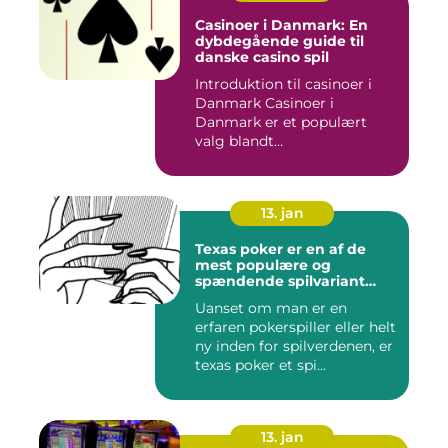
Casinoer i Danmark: En
dybdegående guide til
danske casino spil
Introduktion til casinoer i
Danmark Casinoer i
Danmark er et populært
valg blandt
spilleentusiaster...
13. jan
Texas poker er en af de
mest populære og
spændende spilvariant
inden for casinoverdenen
Uanset om man er en
erfaren pokerspiller eller helt
ny inden for spilverdenen, er
texas poker et spi...
13. jan