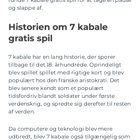
og slappe af.
Historien om 7 kabale
gratis spil
7 kabale har en lang historie, der sporer
tilbage til det 18. århundrede. Oprindeligt
blev spillet spillet med rigtige kort og blev
populært hos den franske aristokrati. Det
blev senere kendt som et populært
tidsfordriv blandt soldater under første
verdenskrig, og spredte sig derefter til resten
af verden.
Da computere og teknologi blev mere
udbredt, blev 7 kabale også tilgængelig som