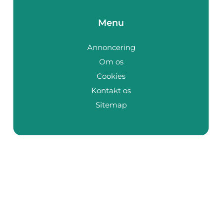
Menu
Annoncering
Om os
Cookies
Kontakt os
Sitemap