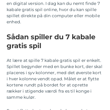
en digital version. I dag kan du nemt finde 7
kabale gratis spil online, hvor du kan spille
spillet direkte på din computer eller mobile
enhed.
Sådan spiller du 7 kabale
gratis spil
At lære at spille 7 kabale gratis spil er enkelt.
Spillet begynder med en bunke kort, der skal
placeres i syv kolonner, med det øverste kort
i hver kolonne vendt opad. Målet er at flytte
kortene rundt på bordet for at oprette
rækker i stigende værdi fra es til konge i
samme kulør.