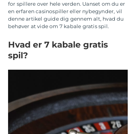
for spillere over hele verden. Uanset om du er
en erfaren casinospiller eller nybegynder, vil
denne artikel guide dig gennem alt, hvad du
behøver at vide om 7 kabale gratis spil.
Hvad er 7 kabale gratis
spil?