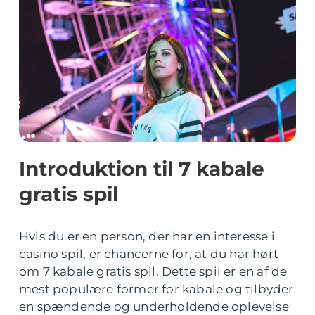
Introduktion til 7 kabale
gratis spil
Hvis du er en person, der har en interesse i
casino spil, er chancerne for, at du har hørt
om 7 kabale gratis spil. Dette spil er en af de
mest populære former for kabale og tilbyder
en spændende og underholdende oplevelse