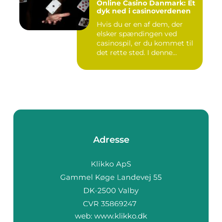
Online Casino Danmark: Et
dyk ned i casinoverdenen
Hvis du er en af dem, der
elsker spændingen ved
casinospil, er du kommet til
det rette sted. I denne...
Adresse
web:
www.klikko.dk