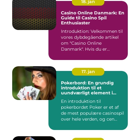
18. jan
Casino Online Danmark: En
Guide til Casino Spil
Enthusiaster
Introduktion: Velkommen til
vores dybdegående artikel
om "Casino Online
Danmark". Hvis du er
interes...
17. jan
Pokerbord: En grundig
introduktion til et
uundværligt element i
casino-spil
En introduktion til
pokerbordet Poker er et af
de mest populære casinospil
over hele verden, og cen...