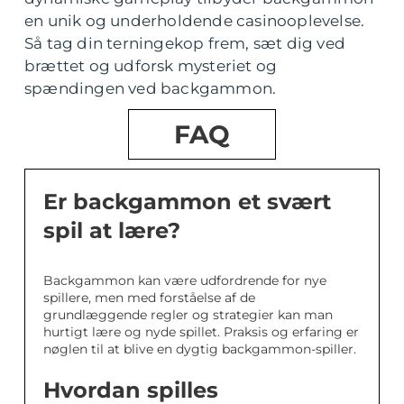
en unik og underholdende casinooplevelse.
Så tag din terningekop frem, sæt dig ved
brættet og udforsk mysteriet og
spændingen ved backgammon.
FAQ
Er backgammon et svært
spil at lære?
Backgammon kan være udfordrende for nye
spillere, men med forståelse af de
grundlæggende regler og strategier kan man
hurtigt lære og nyde spillet. Praksis og erfaring er
nøglen til at blive en dygtig backgammon-spiller.
Hvordan spilles