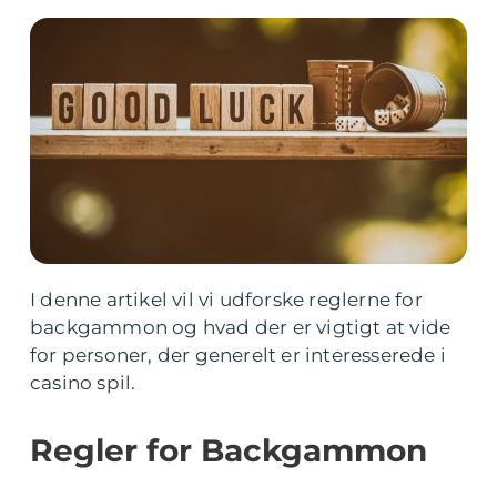
I denne artikel vil vi udforske reglerne for
backgammon og hvad der er vigtigt at vide
for personer, der generelt er interesserede i
casino spil.
Regler for Backgammon