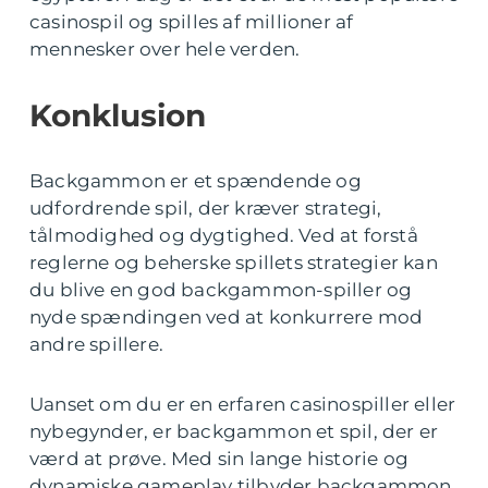
casinospil og spilles af millioner af
mennesker over hele verden.
Konklusion
Backgammon er et spændende og
udfordrende spil, der kræver strategi,
tålmodighed og dygtighed. Ved at forstå
reglerne og beherske spillets strategier kan
du blive en god backgammon-spiller og
nyde spændingen ved at konkurrere mod
andre spillere.
Uanset om du er en erfaren casinospiller eller
nybegynder, er backgammon et spil, der er
værd at prøve. Med sin lange historie og
dynamiske gameplay tilbyder backgammon