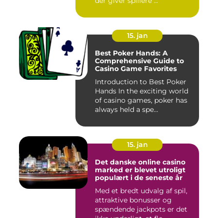
der giver spillere ...
15. jan
Best Poker Hands: A
Comprehensive Guide to
Casino Game Favorites
Introduction to Best Poker
Hands In the exciting world
of casino games, poker has
always held a spe...
15. jan
Det danske online casino
marked er blevet utroligt
populært i de seneste år
Med et bredt udvalg af spil,
attraktive bonusser og
spændende jackpots er det