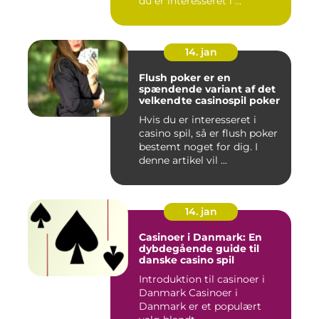
du er interesseret i ...
14. jan
Flush poker er en
spændende variant af det
velkendte casinospil poker
Hvis du er interesseret i
casino spil, så er flush poker
bestemt noget for dig. I
denne artikel vil ...
14. jan
Casinoer i Danmark: En
dybdegående guide til
danske casino spil
Introduktion til casinoer i
Danmark Casinoer i
Danmark er et populært