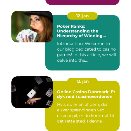
12. jan
Poker Ranks:
Understanding the
Hierarchy of Winning
Hands
Introduction: Welcome to
our blog dedicated to casino
games! In this article, we will
delve into the...
12. jan
Online Casino Danmark: Et
dyk ned i casinoverdenen
Hvis du er en af dem, der
elsker spændingen ved
casinospil, er du kommet til
det rette sted. I denne...