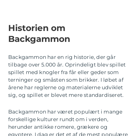
Historien om
Backgammon
Backgammon har en rig historie, der går
tilbage over 5.000 år. Oprindeligt blev spillet
spillet med knogler fra får eller geder som
terninger og småsten som brikker. I løbet af
årene har reglerne og materialerne udviklet
sig, og spillet er blevet mere standardiseret.
Backgammon har været populært i mange
forskellige kulturer rundt om i verden,
herunder antikke romere, grækere og
egyptere. I dag er det et af de mest populære