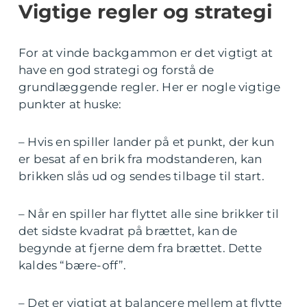
Vigtige regler og strategi
For at vinde backgammon er det vigtigt at
have en god strategi og forstå de
grundlæggende regler. Her er nogle vigtige
punkter at huske:
– Hvis en spiller lander på et punkt, der kun
er besat af en brik fra modstanderen, kan
brikken slås ud og sendes tilbage til start.
– Når en spiller har flyttet alle sine brikker til
det sidste kvadrat på brættet, kan de
begynde at fjerne dem fra brættet. Dette
kaldes “bære-off”.
– Det er vigtigt at balancere mellem at flytte