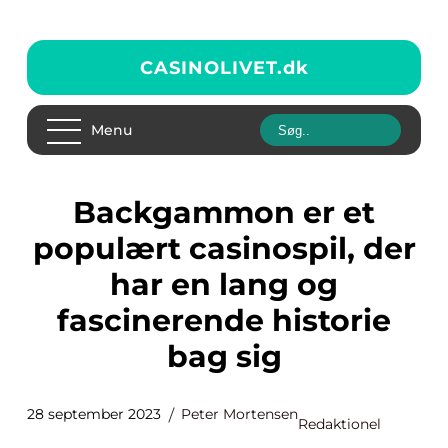
CASINOLIVET.
dk
Menu
Backgammon er et
populært casinospil, der
har en lang og
fascinerende historie
bag sig
28 september 2023
Peter Mortensen
Redaktionel