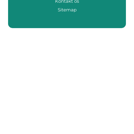
Kontakt os
Sitemap