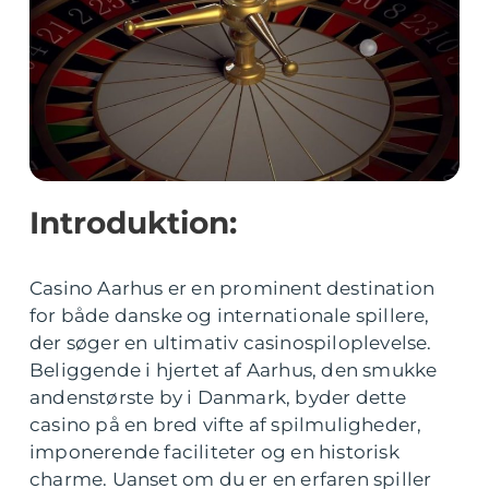
Introduktion:
Casino Aarhus er en prominent destination
for både danske og internationale spillere,
der søger en ultimativ casinospiloplevelse.
Beliggende i hjertet af Aarhus, den smukke
andenstørste by i Danmark, byder dette
casino på en bred vifte af spilmuligheder,
imponerende faciliteter og en historisk
charme. Uanset om du er en erfaren spiller