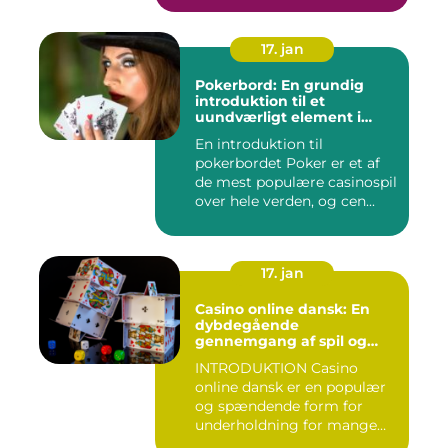
17. jan
Pokerbord: En grundig
introduktion til et
uundværligt element i
casino-spil
En introduktion til
pokerbordet Poker er et af
de mest populære casinospil
over hele verden, og cen...
17. jan
Casino online dansk: En
dybdegående
gennemgang af spil og
udvikling
INTRODUKTION Casino
online dansk er en populær
og spændende form for
underholdning for mange
mennesk...