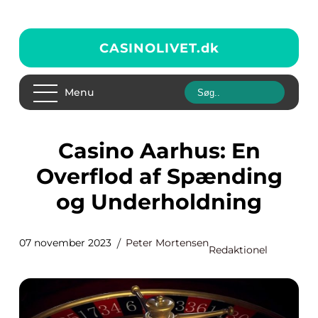
CASINOLIVET.
dk
Menu
Casino Aarhus: En
Overflod af Spænding
og Underholdning
07 november 2023
Peter Mortensen
Redaktionel