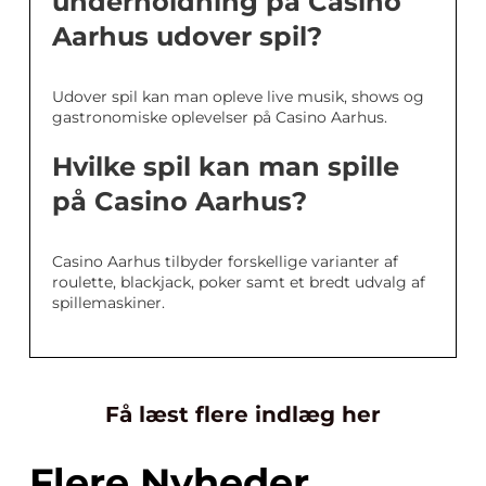
underholdning på Casino
Aarhus udover spil?
Udover spil kan man opleve live musik, shows og
gastronomiske oplevelser på Casino Aarhus.
Hvilke spil kan man spille
på Casino Aarhus?
Casino Aarhus tilbyder forskellige varianter af
roulette, blackjack, poker samt et bredt udvalg af
spillemaskiner.
Få læst flere indlæg her
Flere Nyheder