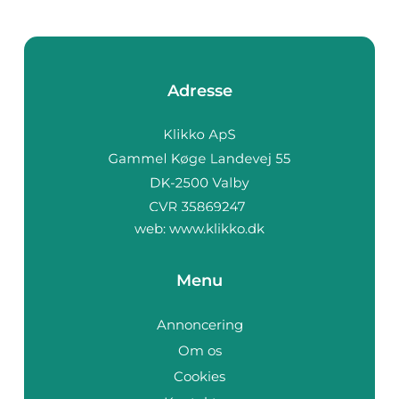
Adresse
web:
www.klikko.dk
Menu
Annoncering
Om os
Cookies