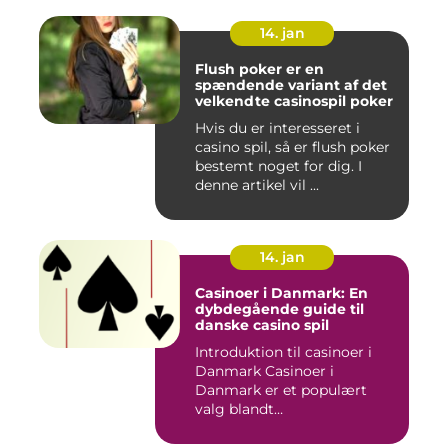
14. jan
Flush poker er en
spændende variant af det
velkendte casinospil poker
Hvis du er interesseret i
casino spil, så er flush poker
bestemt noget for dig. I
denne artikel vil ...
14. jan
Casinoer i Danmark: En
dybdegående guide til
danske casino spil
Introduktion til casinoer i
Danmark Casinoer i
Danmark er et populært
valg blandt
spilleentusiaster...