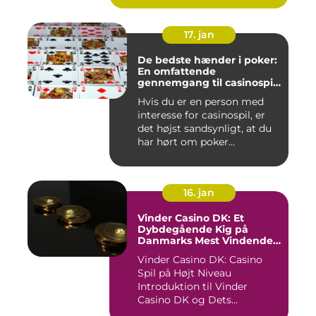
17. jan
De bedste hænder i poker:
En omfattende
gennemgang til casinospil-
entusiaster
Hvis du er en person med
interesse for casinospil, er
det højst sandsynligt, at du
har hørt om poker...
16. jan
Vinder Casino DK: Et
Dybdegående Kig på
Danmarks Mest Vindende
Casino
Vinder Casino DK: Casino
Spil på Højt Niveau
Introduktion til Vinder
Casino DK og Dets
Attraktione...