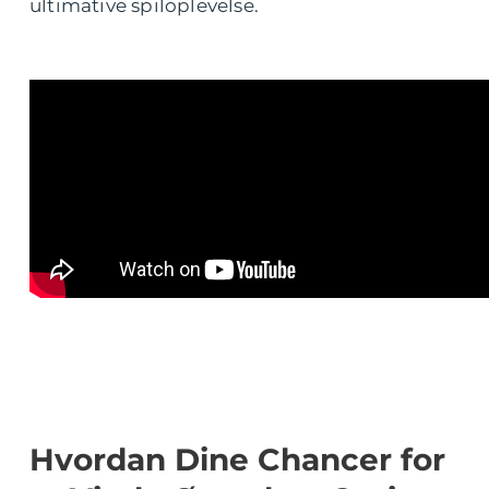
ultimative spiloplevelse.
Hvordan Dine Chancer for