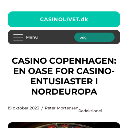
CASINOLIVET.
dk
Menu
CASINO COPENHAGEN:
EN OASE FOR CASINO-
ENTUSIASTER I
NORDEUROPA
19 oktober 2023
Peter Mortensen
Redaktionel