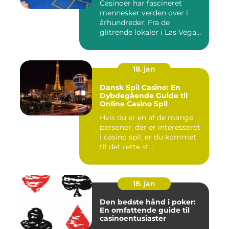
Casinoer har fascineret
mennesker verden over i
århundreder. Fra de
glitrende lokaler i Las Vegas
ti...
18. jan
Dansk Spil Casino: En
Dybdegående Guide til
Online Casino Spil
Hvis du er en af de mange
personer, der er interesseret
i casino spil, er du kommet
til det rette st...
18. jan
Den bedste hånd i poker:
En omfattende guide til
casinoentusiaster