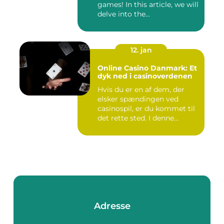
games! In this article, we will
delve into the...
12. jan
Online Casino Danmark: Et
dyk ned i casinoverdenen
Hvis du er en af dem, der
elsker spændingen ved
casinospil, er du kommet til
det rette sted. I denne...
Adresse