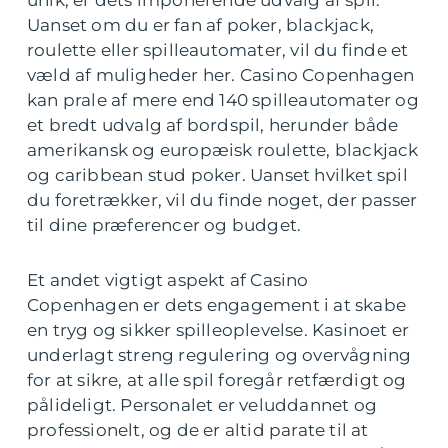
unik, er dets imponerende udvalg af spil.
Uanset om du er fan af poker, blackjack,
roulette eller spilleautomater, vil du finde et
væld af muligheder her. Casino Copenhagen
kan prale af mere end 140 spilleautomater og
et bredt udvalg af bordspil, herunder både
amerikansk og europæisk roulette, blackjack
og caribbean stud poker. Uanset hvilket spil
du foretrækker, vil du finde noget, der passer
til dine præferencer og budget.
Et andet vigtigt aspekt af Casino
Copenhagen er dets engagement i at skabe
en tryg og sikker spilleoplevelse. Kasinoet er
underlagt streng regulering og overvågning
for at sikre, at alle spil foregår retfærdigt og
pålideligt. Personalet er veluddannet og
professionelt, og de er altid parate til at