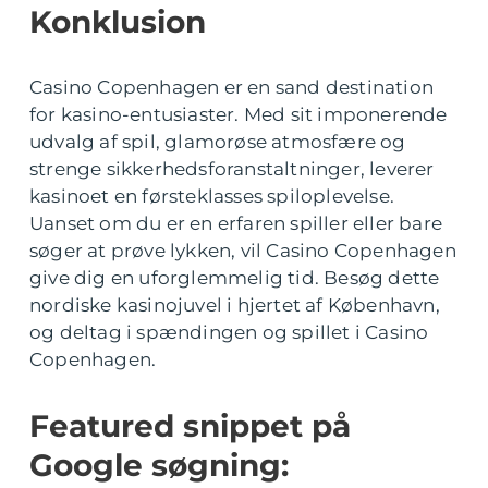
Konklusion
Casino Copenhagen er en sand destination
for kasino-entusiaster. Med sit imponerende
udvalg af spil, glamorøse atmosfære og
strenge sikkerhedsforanstaltninger, leverer
kasinoet en førsteklasses spiloplevelse.
Uanset om du er en erfaren spiller eller bare
søger at prøve lykken, vil Casino Copenhagen
give dig en uforglemmelig tid. Besøg dette
nordiske kasinojuvel i hjertet af København,
og deltag i spændingen og spillet i Casino
Copenhagen.
Featured snippet på
Google søgning: