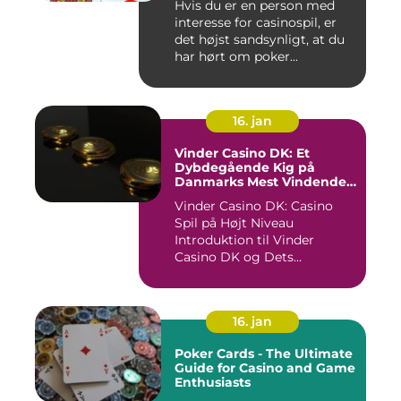
Hvis du er en person med
interesse for casinospil, er
det højst sandsynligt, at du
har hørt om poker...
16. jan
Vinder Casino DK: Et
Dybdegående Kig på
Danmarks Mest Vindende
Casino
Vinder Casino DK: Casino
Spil på Højt Niveau
Introduktion til Vinder
Casino DK og Dets
Attraktione...
16. jan
Poker Cards - The Ultimate
Guide for Casino and Game
Enthusiasts