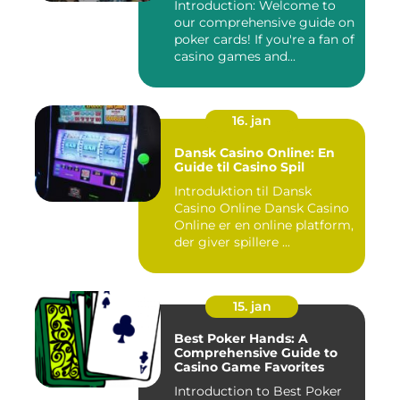
Introduction: Welcome to
our comprehensive guide on
poker cards! If you're a fan of
casino games and...
16. jan
Dansk Casino Online: En
Guide til Casino Spil
Introduktion til Dansk
Casino Online Dansk Casino
Online er en online platform,
der giver spillere ...
15. jan
Best Poker Hands: A
Comprehensive Guide to
Casino Game Favorites
Introduction to Best Poker