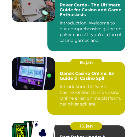
Poker Cards - The Ultimate
Guide for Casino and Game
Enthusiasts
Introduction: Welcome to
our comprehensive guide on
poker cards! If you're a fan of
casino games and...
16. jan
Dansk Casino Online: En
Guide til Casino Spil
Introduktion til Dansk
Casino Online Dansk Casino
Online er en online platform,
der giver spillere ...
15. jan