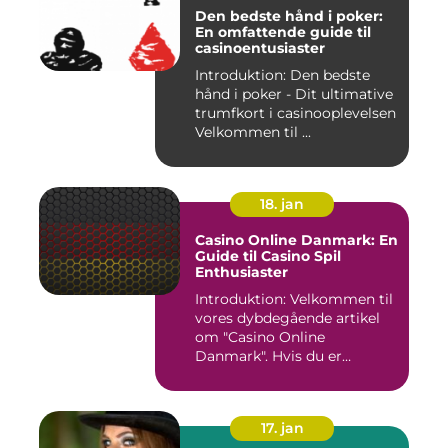
Den bedste hånd i poker:
En omfattende guide til
casinoentusiaster
Introduktion: Den bedste
hånd i poker - Dit ultimative
trumfkort i casinooplevelsen
Velkommen til ...
18. jan
Casino Online Danmark: En
Guide til Casino Spil
Enthusiaster
Introduktion: Velkommen til
vores dybdegående artikel
om "Casino Online
Danmark". Hvis du er
interes...
17. jan