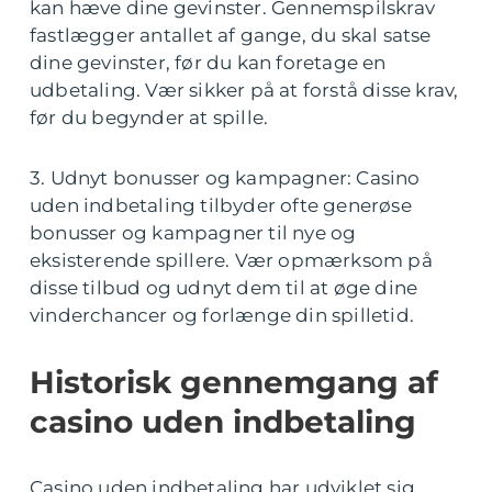
kan hæve dine gevinster. Gennemspilskrav
fastlægger antallet af gange, du skal satse
dine gevinster, før du kan foretage en
udbetaling. Vær sikker på at forstå disse krav,
før du begynder at spille.
3. Udnyt bonusser og kampagner: Casino
uden indbetaling tilbyder ofte generøse
bonusser og kampagner til nye og
eksisterende spillere. Vær opmærksom på
disse tilbud og udnyt dem til at øge dine
vinderchancer og forlænge din spilletid.
Historisk gennemgang af
casino uden indbetaling
Casino uden indbetaling har udviklet sig