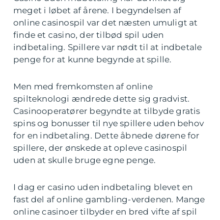
meget i løbet af årene. I begyndelsen af
online casinospil var det næsten umuligt at
finde et casino, der tilbød spil uden
indbetaling. Spillere var nødt til at indbetale
penge for at kunne begynde at spille.
Men med fremkomsten af online
spilteknologi ændrede dette sig gradvist.
Casinooperatører begyndte at tilbyde gratis
spins og bonusser til nye spillere uden behov
for en indbetaling. Dette åbnede dørene for
spillere, der ønskede at opleve casinospil
uden at skulle bruge egne penge.
I dag er casino uden indbetaling blevet en
fast del af online gambling-verdenen. Mange
online casinoer tilbyder en bred vifte af spil