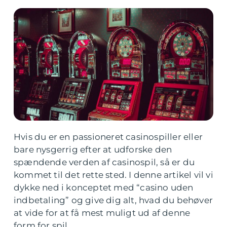
Hvis du er en passioneret casinospiller eller
bare nysgerrig efter at udforske den
spændende verden af casinospil, så er du
kommet til det rette sted. I denne artikel vil vi
dykke ned i konceptet med “casino uden
indbetaling” og give dig alt, hvad du behøver
at vide for at få mest muligt ud af denne
form for spil.