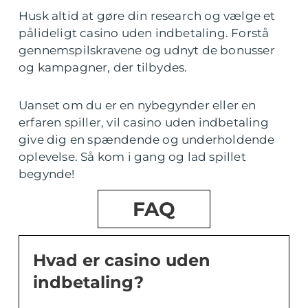
Husk altid at gøre din research og vælge et
pålideligt casino uden indbetaling. Forstå
gennemspilskravene og udnyt de bonusser
og kampagner, der tilbydes.
Uanset om du er en nybegynder eller en
erfaren spiller, vil casino uden indbetaling
give dig en spændende og underholdende
oplevelse. Så kom i gang og lad spillet
begynde!
FAQ
Hvad er casino uden
indbetaling?