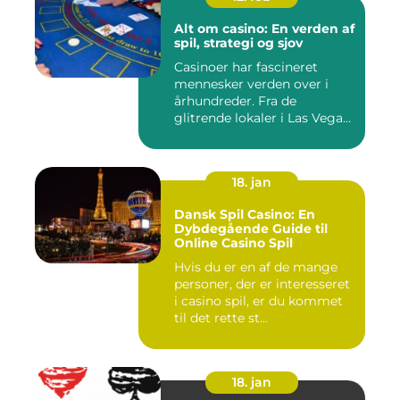
Alt om casino: En verden af
spil, strategi og sjov
Casinoer har fascineret
mennesker verden over i
århundreder. Fra de
glitrende lokaler i Las Vegas
ti...
18. jan
Dansk Spil Casino: En
Dybdegående Guide til
Online Casino Spil
Hvis du er en af de mange
personer, der er interesseret
i casino spil, er du kommet
til det rette st...
18. jan