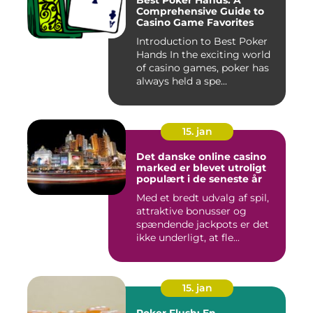
Best Poker Hands: A
Comprehensive Guide to
Casino Game Favorites
Introduction to Best Poker
Hands In the exciting world
of casino games, poker has
always held a spe...
15. jan
Det danske online casino
marked er blevet utroligt
populært i de seneste år
Med et bredt udvalg af spil,
attraktive bonusser og
spændende jackpots er det
ikke underligt, at fle...
15. jan