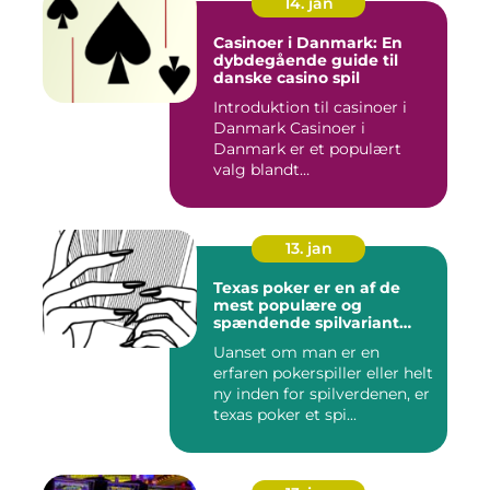
14. jan
Casinoer i Danmark: En
dybdegående guide til
danske casino spil
Introduktion til casinoer i
Danmark Casinoer i
Danmark er et populært
valg blandt
spilleentusiaster...
13. jan
Texas poker er en af de
mest populære og
spændende spilvariant
inden for casinoverdenen
Uanset om man er en
erfaren pokerspiller eller helt
ny inden for spilverdenen, er
texas poker et spi...