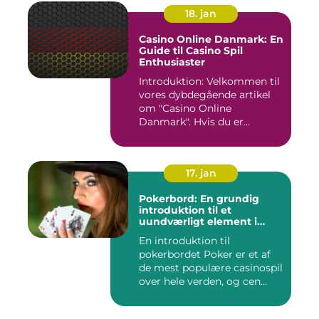
18. jan
Casino Online Danmark: En
Guide til Casino Spil
Enthusiaster
Introduktion: Velkommen til
vores dybdegående artikel
om "Casino Online
Danmark". Hvis du er
interes...
17. jan
Pokerbord: En grundig
introduktion til et
uundværligt element i
casino-spil
En introduktion til
pokerbordet Poker er et af
de mest populære casinospil
over hele verden, og cen...