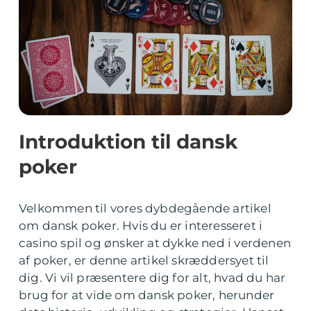
Introduktion til dansk
poker
Velkommen til vores dybdegående artikel
om dansk poker. Hvis du er interesseret i
casino spil og ønsker at dykke ned i verdenen
af poker, er denne artikel skræddersyet til
dig. Vi vil præsentere dig for alt, hvad du har
brug for at vide om dansk poker, herunder