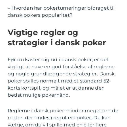
– Hvordan har pokerturneringer bidraget til
dansk pokers popularitet?
Vigtige regler og
strategier i dansk poker
Før du kaster dig ud i dansk poker, er det
vigtigt at have en god forståelse af reglerne
og nogle grundlæggende strategier. Dansk
poker spilles normalt med et standard 52-
korts kortspil, og målet er at danne den
bedst mulige pokerhånd.
Reglerne i dansk poker minder meget om de
regler, der findes i regulært poker. Du kan
vælge, om du vil spille med en eller flere