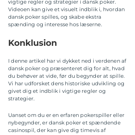
vigtige regler og strategier i dansk poker.
Videoen kan give et visuelt indblik i, hvordan
dansk poker spilles, og skabe ekstra
spænding og interesse hos læserne.
Konklusion
I denne artikel har vi dykket ned i verdenen af
dansk poker og præsenteret dig for alt, hvad
du behøver at vide, før du begynder at spille.
Vi har udforsket dens historiske udvikling og
givet dig et indblik i vigtige regler og
strategier.
Uanset om du er en erfaren pokerspiller eller
nybegynder, er dansk poker et spændende
casinospil, der kan give dig timevis af