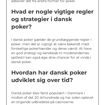
adskiller det fra andre former for poker.
Hvad er nogle vigtige regler
og strategier i dansk
poker?
I dansk poker gælder de grundlæggende regler i
poker, men det er vigtigt at være bekendt med
forskellige pokerhænder og deres værdi. At have
en god strategi og kendskab til modstandernes
spillestil kan også øge dine chancer for at vinde i
dansk poker.
Hvordan har dansk poker
udviklet sig over tid?
Dansk poker blev først populært i Danmark i
midten af det 20. århundrede og har siden oplevet
en stigende udbredelse på casinoerne.