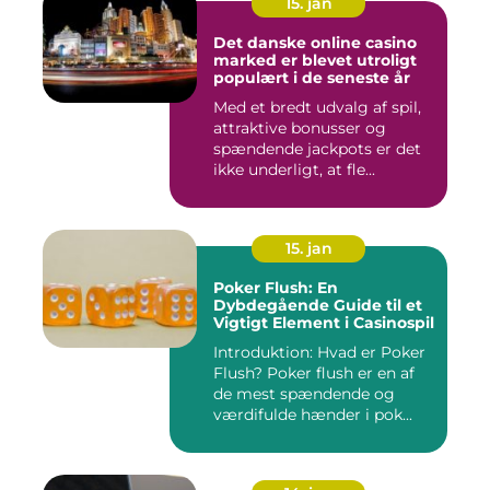
15. jan
Det danske online casino
marked er blevet utroligt
populært i de seneste år
Med et bredt udvalg af spil,
attraktive bonusser og
spændende jackpots er det
ikke underligt, at fle...
15. jan
Poker Flush: En
Dybdegående Guide til et
Vigtigt Element i Casinospil
Introduktion: Hvad er Poker
Flush? Poker flush er en af
de mest spændende og
værdifulde hænder i pok...