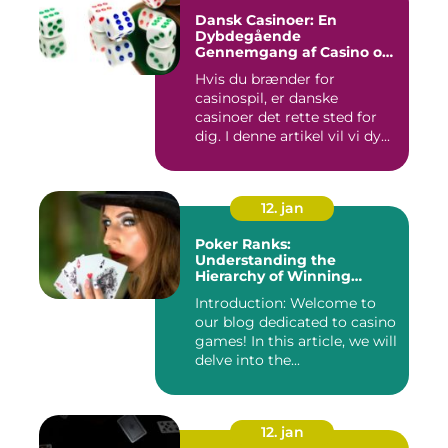
Dansk Casinoer: En
Dybdegående
Gennemgang af Casino og
Spil
Hvis du brænder for
casinospil, er danske
casinoer det rette sted for
dig. I denne artikel vil vi dy...
12. jan
Poker Ranks:
Understanding the
Hierarchy of Winning
Hands
Introduction: Welcome to
our blog dedicated to casino
games! In this article, we will
delve into the...
12. jan