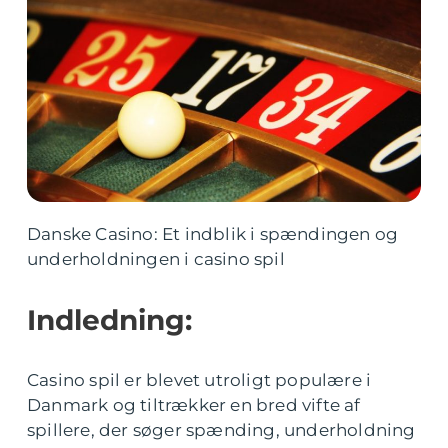
Danske Casino: Et indblik i spændingen og
underholdningen i casino spil
Indledning:
Casino spil er blevet utroligt populære i
Danmark og tiltrækker en bred vifte af
spillere, der søger spænding, underholdning