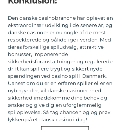
Konklusion:
Den danske casinobranche har oplevet en
ekstraordinær udvikling i de senere år, og
danske casinoer er nu nogle af de mest
respekterede og pålidelige i verden. Med
deres forskellige spiludvalg, attraktive
bonusser, imponerende
sikkerhedsforanstaltninger og regulerede
drift kan spillere trygt og sikkert nyde
spændingen ved casino spil i Danmark.
Uanset om du er en erfaren spiller eller en
nybegynder, vil danske casinoer med
sikkerhed imødekomme dine behov og
ønsker og give dig en uforglemmelig
spiloplevelse. Så tag chancen og og prøv
lykken på et dansk casino i dag!