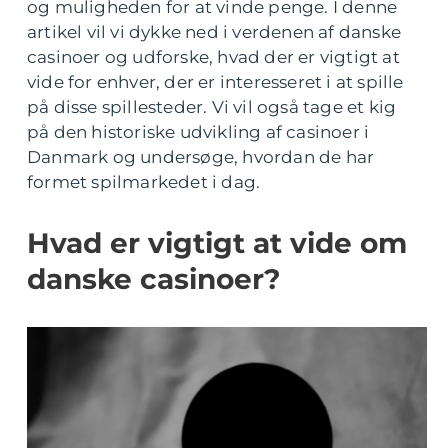
og muligheden for at vinde penge. I denne
artikel vil vi dykke ned i verdenen af danske
casinoer og udforske, hvad der er vigtigt at
vide for enhver, der er interesseret i at spille
på disse spillesteder. Vi vil også tage et kig
på den historiske udvikling af casinoer i
Danmark og undersøge, hvordan de har
formet spilmarkedet i dag.
Hvad er vigtigt at vide om
danske casinoer?