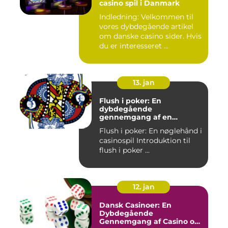
casino spil i Danmark
Indledning: Velkommen til
vores dybdegående artikel
om danske casino sider. Hvis
du er interesseret ...
13. jan
Flush i poker: En
dybdegående
gennemgang af en
nøglehånd i casinospil
Flush i poker: En nøglehånd i
casinospil Introduktion til
flush i poker ...
12. jan
Dansk Casinoer: En
Dybdegående
Gennemgang af Casino og