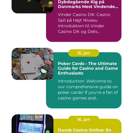
Dybdegående Kig på
Danmarks Mest Vindende
Casino
Vinder Casino DK: Casino
Spil på Højt Niveau
Introduktion til Vinder
Casino DK og Dets
Attraktione...
16. jan
Poker Cards - The Ultimate
Guide for Casino and Game
Enthusiasts
Introduction: Welcome to
our comprehensive guide on
poker cards! If you're a fan of
casino games and...
16. jan
Dansk Casino Online: En