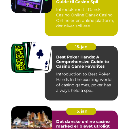
Guide til Casino Spil
Introduktion til Dansk
Casino Online Dansk Casino
Online er en online platform,
der giver spillere ...
15. jan
Best Poker Hands: A
Comprehensive Guide to
Casino Game Favorites
Introduction to Best Poker
Hands In the exciting world
of casino games, poker has
always held a spe...
15. jan
Det danske online casino
marked er blevet utroligt