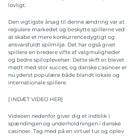
lovligt.
Den vigtigste årsag til denne ændring var at
regulere markedet og beskytte spillerne ved
at skabe et mere konkurrencedygtigt og
ansvarsfuldt spilmiljø. Det har også givet
spillere en bredere vifte af valgmuligheder
og bedre spiloplevelser. Dette skift er blevet
mødt med stor succes, og danske casinoer er
nu yderst populære både blandt lokale og
internationale spillere.
[ INDÆT VIDEO HER]
Videoen nedenfor giver dig et indblik i
spændingen og underholdningen i danske
casinoer. Tag med på en virtuel tur og oplev