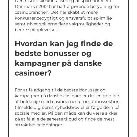
Den historiske liberalisering af spilmarkedet i
Danmark i 2012 har haft afgørende betydning for
casinobranchen. Det har skabt et mere
konkurrencedygtigt og ansvarsfuldt spilmiljø
samt givet spillerne flere valgmuligheder og
bedre spiloplevelser.
Hvordan kan jeg finde de
bedste bonusser og
kampagner på danske
casinoer?
For at få adgang til de bedste bonusser og
kampagner på danske casinoer er det en god idé
at holde øje med casinoernes promotionssektion,
tilmelde dig deres nyhedsbrev eller følge dem på
sociale medier. På den måde kan du være sikker
på at få alle de seneste tilbud og finde de mest
attraktive belønninger.