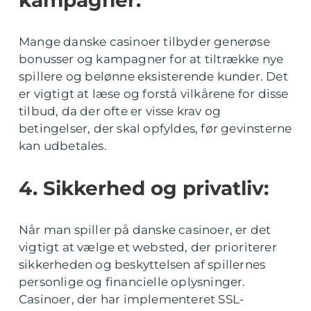
kampagner:
Mange danske casinoer tilbyder generøse
bonusser og kampagner for at tiltrække nye
spillere og belønne eksisterende kunder. Det
er vigtigt at læse og forstå vilkårene for disse
tilbud, da der ofte er visse krav og
betingelser, der skal opfyldes, før gevinsterne
kan udbetales.
4. Sikkerhed og privatliv:
Når man spiller på danske casinoer, er det
vigtigt at vælge et websted, der prioriterer
sikkerheden og beskyttelsen af spillernes
personlige og financielle oplysninger.
Casinoer, der har implementeret SSL-