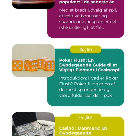
populært i de seneste år
Med et bredt udvalg af spil,
attraktive bonusser og
spændende jackpots er det
ikke underligt, at fle...
15. jan
Poker Flush: En
Dybdegående Guide til et
Vigtigt Element i Casinospil
Introduktion: Hvad er Poker
Flush? Poker flush er en af
de mest spændende og
værdifulde hænder i pok...
14. jan
Casino i Danmark: En
Dybdegående