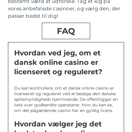
bestemt værd at udforske. Tag et kig på
vores anbefalede casinoer, og vælg den, der
passer bedst til dig!
FAQ
Hvordan ved jeg, om et
dansk online casino er
licenseret og reguleret?
Du kan kontrollere, om et dansk online casino er
licenseret og reguleret ved at besøge den danske
spillemyndigheds hjemmeside. De offentliggør en
liste over godkendte operatører, hvor du kan se,
om det pågældende casino har en gyldig licens.
Hvordan vælger jeg det