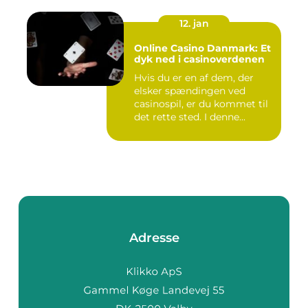
12. jan
Online Casino Danmark: Et
dyk ned i casinoverdenen
Hvis du er en af dem, der
elsker spændingen ved
casinospil, er du kommet til
det rette sted. I denne...
Adresse