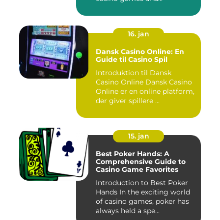
16. jan
Dansk Casino Online: En
Guide til Casino Spil
Introduktion til Dansk
Casino Online Dansk Casino
Online er en online platform,
der giver spillere ...
15. jan
Best Poker Hands: A
Comprehensive Guide to
Casino Game Favorites
Introduction to Best Poker
Hands In the exciting world
of casino games, poker has
always held a spe...