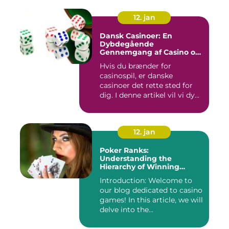
12. jan
Dansk Casinoer: En
Dybdegående
Gennemgang af Casino og
Spil
Hvis du brænder for
casinospil, er danske
casinoer det rette sted for
dig. I denne artikel vil vi dy...
12. jan
Poker Ranks:
Understanding the
Hierarchy of Winning
Hands
Introduction: Welcome to
our blog dedicated to casino
games! In this article, we will
delve into the...