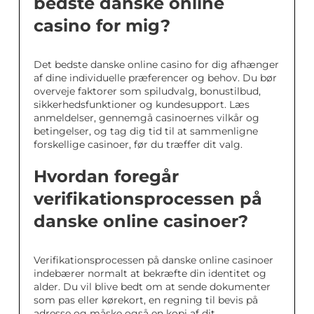
bedste danske online
casino for mig?
Det bedste danske online casino for dig afhænger
af dine individuelle præferencer og behov. Du bør
overveje faktorer som spiludvalg, bonustilbud,
sikkerhedsfunktioner og kundesupport. Læs
anmeldelser, gennemgå casinoernes vilkår og
betingelser, og tag dig tid til at sammenligne
forskellige casinoer, før du træffer dit valg.
Hvordan foregår
verifikationsprocessen på
danske online casinoer?
Verifikationsprocessen på danske online casinoer
indebærer normalt at bekræfte din identitet og
alder. Du vil blive bedt om at sende dokumenter
som pas eller kørekort, en regning til bevis på
adresse og måske også en kopi af dit