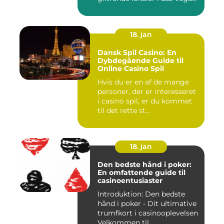
ti...
18. jan
Dansk Spil Casino: En
Dybdegående Guide til
Online Casino Spil
Hvis du er en af de mange
personer, der er interesseret
i casino spil, er du kommet
til det rette st...
18. jan
Den bedste hånd i poker:
En omfattende guide til
casinoentusiaster
Introduktion: Den bedste
hånd i poker - Dit ultimative
trumfkort i casinooplevelsen
Velkommen til ...