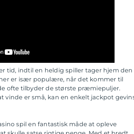
r tid, indtil en heldig spiller tager hjem den
iner er især populære, når det kommer til
de ofte tilbyder de største præmiepuljer.
t vinde er små, kan en enkelt jackpot gevin
asino spil en fantastisk måde at opleve
t skulle satse rigtige penge. Med et bredt