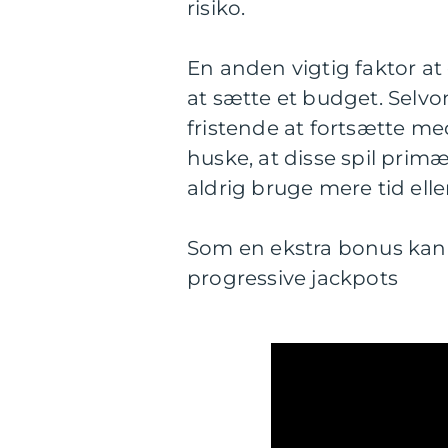
risiko.
En anden vigtig faktor at o
at sætte et budget. Selvo
fristende at fortsætte med
huske, at disse spil prim
aldrig bruge mere tid elle
Som en ekstra bonus kan
progressive jackpots