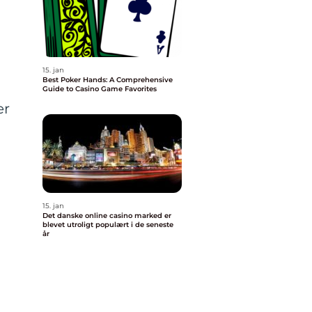
m
15. jan
Best Poker Hands: A Comprehensive
Guide to Casino Game Favorites
er
15. jan
Det danske online casino marked er
blevet utroligt populært i de seneste
år