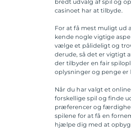
bredt udvalg af spil og
casinoet har at tilbyde.
For at få mest muligt ud af
kende nogle vigtige aspek
vælge et pålideligt og tr
derude, så det er vigtigt
der tilbyder en fair spilop
oplysninger og penge er 
Når du har valgt et onlin
forskellige spil og finde u
præferencer og færdighede
spilene for at få en forn
hjælpe dig med at opbyg