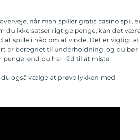
verveje, når man spiller gratis casino spil, e
m du ikke satser rigtige penge, kan det vær
 at spille i håb om at vinde. Det er vigtigt at
ært er beregnet til underholdning, og du bør
r penge, end du har råd til at miste.
 du også vælge at prøve lykken med