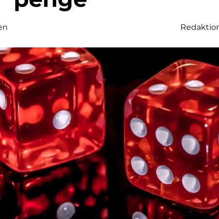
en
Redaktio