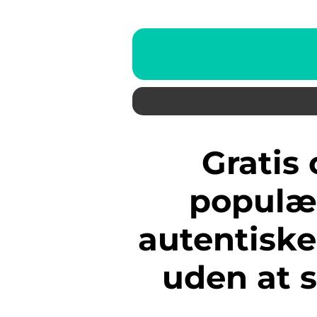
Gratis casino spil er en
populær
autentiske
uden at s