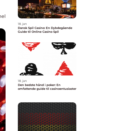
nel
18. jan
Dansk Spil Casino: En Dybdegående
Guide til Online Casino Spil
18. jan
Den bedste hånd i poker: En
omfattende guide til casinoentusiaster