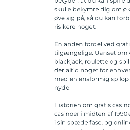
betyder, at du kan spille
skulle bekymre dig om øk
øve sig på, så du kan for
risikere noget.
En anden fordel ved gratis 
tilgængelige. Uanset om d
blackjack, roulette og spi
der altid noget for enhver
med en ensformig spilople
nyde.
Historien om gratis casino
casinoer i midten af 1990’
i sin spæde fase, og onlin