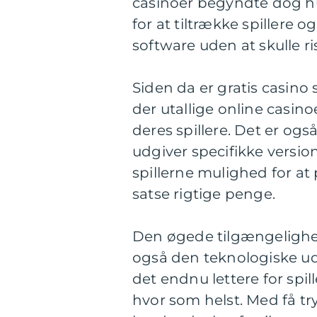
casinoer begyndte dog hurt
for at tiltrække spillere 
software uden at skulle ri
Siden da er gratis casino
der utallige online casinoe
deres spillere. Det er ogs
udgiver specifikke versioner
spillerne mulighed for at p
satse rigtige penge.
Den øgede tilgængelighed 
også den teknologiske udv
det endnu lettere for spill
hvor som helst. Med få t