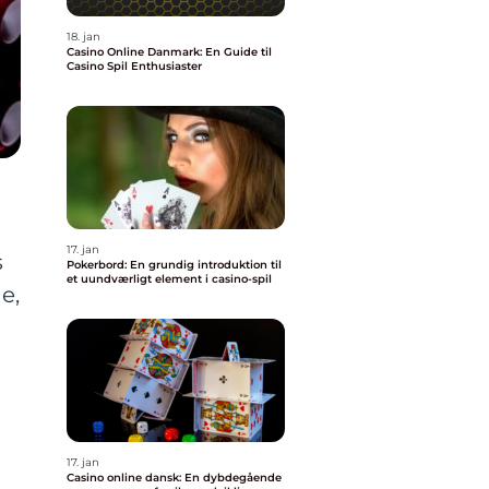
18. jan
Casino Online Danmark: En Guide til
Casino Spil Enthusiaster
17. jan
s
Pokerbord: En grundig introduktion til
et uundværligt element i casino-spil
e,
17. jan
Casino online dansk: En dybdegående