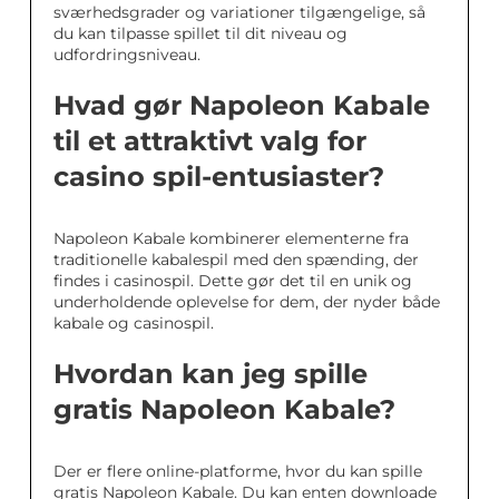
sværhedsgrader og variationer tilgængelige, så
du kan tilpasse spillet til dit niveau og
udfordringsniveau.
Hvad gør Napoleon Kabale
til et attraktivt valg for
casino spil-entusiaster?
Napoleon Kabale kombinerer elementerne fra
traditionelle kabalespil med den spænding, der
findes i casinospil. Dette gør det til en unik og
underholdende oplevelse for dem, der nyder både
kabale og casinospil.
Hvordan kan jeg spille
gratis Napoleon Kabale?
Der er flere online-platforme, hvor du kan spille
gratis Napoleon Kabale. Du kan enten downloade