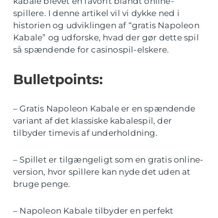
kabale blevet en favorit blandt online-
spillere. I denne artikel vil vi dykke ned i
historien og udviklingen af “gratis Napoleon
Kabale” og udforske, hvad der gør dette spil
så spændende for casinospil-elskere.
Bulletpoints:
– Gratis Napoleon Kabale er en spændende
variant af det klassiske kabalespil, der
tilbyder timevis af underholdning.
– Spillet er tilgængeligt som en gratis online-
version, hvor spillere kan nyde det uden at
bruge penge.
– Napoleon Kabale tilbyder en perfekt