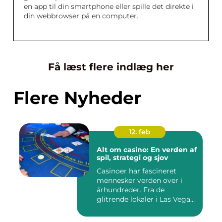
en app til din smartphone eller spille det direkte i
din webbrowser på en computer.
Få læst flere indlæg her
Flere Nyheder
12. feb
Alt om casino: En verden af
spil, strategi og sjov
Casinoer har fascineret
mennesker verden over i
århundreder. Fra de
glitrende lokaler i Las Vegas
ti...