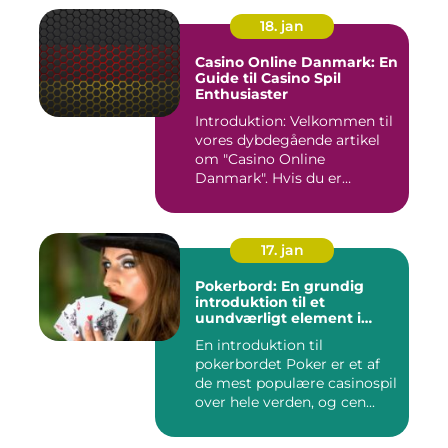
18. jan
Casino Online Danmark: En
Guide til Casino Spil
Enthusiaster
Introduktion: Velkommen til
vores dybdegående artikel
om "Casino Online
Danmark". Hvis du er
interes...
17. jan
Pokerbord: En grundig
introduktion til et
uundværligt element i
casino-spil
En introduktion til
pokerbordet Poker er et af
de mest populære casinospil
over hele verden, og cen...