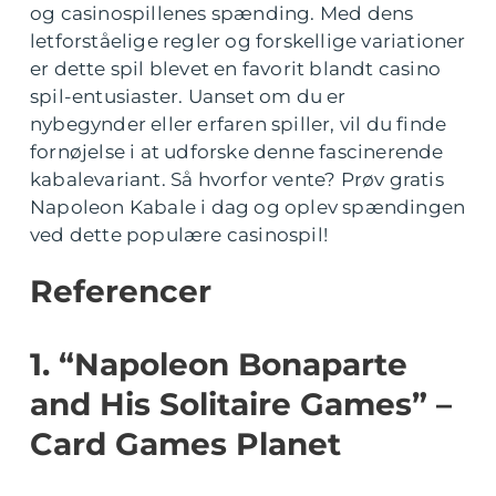
og casinospillenes spænding. Med dens
letforståelige regler og forskellige variationer
er dette spil blevet en favorit blandt casino
spil-entusiaster. Uanset om du er
nybegynder eller erfaren spiller, vil du finde
fornøjelse i at udforske denne fascinerende
kabalevariant. Så hvorfor vente? Prøv gratis
Napoleon Kabale i dag og oplev spændingen
ved dette populære casinospil!
Referencer
1. “Napoleon Bonaparte
and His Solitaire Games” –
Card Games Planet