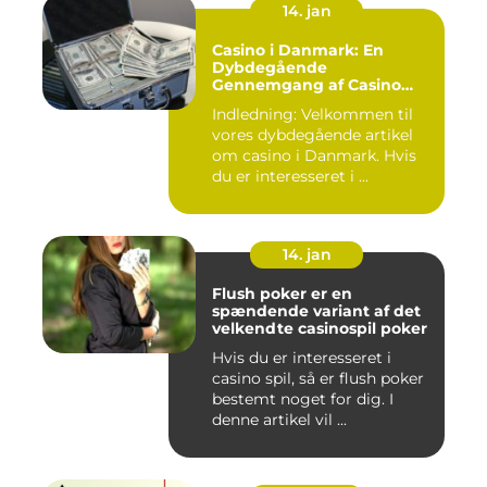
14. jan
Casino i Danmark: En
Dybdegående
Gennemgang af Casino
Spil
Indledning: Velkommen til
vores dybdegående artikel
om casino i Danmark. Hvis
du er interesseret i ...
14. jan
Flush poker er en
spændende variant af det
velkendte casinospil poker
Hvis du er interesseret i
casino spil, så er flush poker
bestemt noget for dig. I
denne artikel vil ...