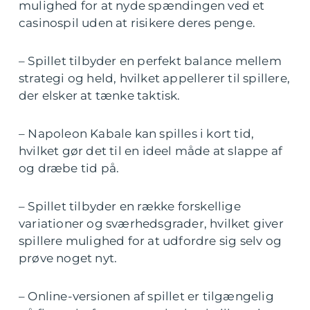
mulighed for at nyde spændingen ved et
casinospil uden at risikere deres penge.
– Spillet tilbyder en perfekt balance mellem
strategi og held, hvilket appellerer til spillere,
der elsker at tænke taktisk.
– Napoleon Kabale kan spilles i kort tid,
hvilket gør det til en ideel måde at slappe af
og dræbe tid på.
– Spillet tilbyder en række forskellige
variationer og sværhedsgrader, hvilket giver
spillere mulighed for at udfordre sig selv og
prøve noget nyt.
– Online-versionen af spillet er tilgængelig