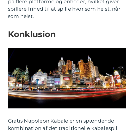
på flere platforme og enheder, hvilket giver
spillere frihed til at spille hvor som helst, når
som helst.
Konklusion
Gratis Napoleon Kabale er en spændende
kombination af det traditionelle kabalespil