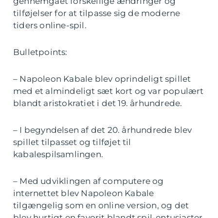
gennemgået forskellige ændringer og
tilføjelser for at tilpasse sig de moderne
tiders online-spil.
Bulletpoints:
– Napoleon Kabale blev oprindeligt spillet
med et almindeligt sæt kort og var populært
blandt aristokratiet i det 19. århundrede.
– I begyndelsen af det 20. århundrede blev
spillet tilpasset og tilføjet til
kabalespilsamlingen.
– Med udviklingen af computere og
internettet blev Napoleon Kabale
tilgængelig som en online version, og det
blev hurtigt en favorit blandt spil-entusiaster.