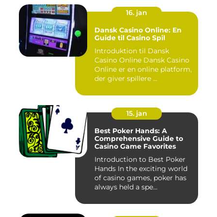
16. jan
Dansk Casino Online: En
Guide til Casino Spil
Introduktion til Dansk
Casino Online Dansk Casino
Online er en online platform,
der giver spillere ...
15. jan
Best Poker Hands: A
Comprehensive Guide to
Casino Game Favorites
Introduction to Best Poker
Hands In the exciting world
of casino games, poker has
always held a spe...