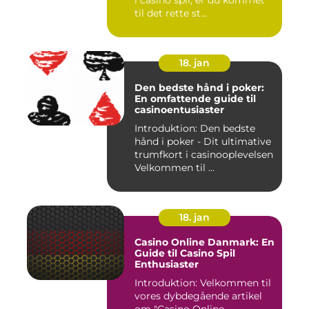
i casino spil, er du kommet
til det rette st...
18. jan
Den bedste hånd i poker:
En omfattende guide til
casinoentusiaster
Introduktion: Den bedste
hånd i poker - Dit ultimative
trumfkort i casinooplevelsen
Velkommen til ...
18. jan
Casino Online Danmark: En
Guide til Casino Spil
Enthusiaster
Introduktion: Velkommen til
vores dybdegående artikel