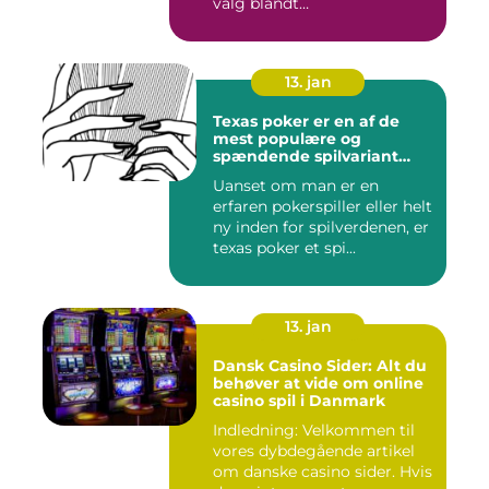
valg blandt
spilleentusiaster...
13. jan
Texas poker er en af de
mest populære og
spændende spilvariant
inden for casinoverdenen
Uanset om man er en
erfaren pokerspiller eller helt
ny inden for spilverdenen, er
texas poker et spi...
13. jan
Dansk Casino Sider: Alt du
behøver at vide om online
casino spil i Danmark
Indledning: Velkommen til
vores dybdegående artikel
om danske casino sider. Hvis