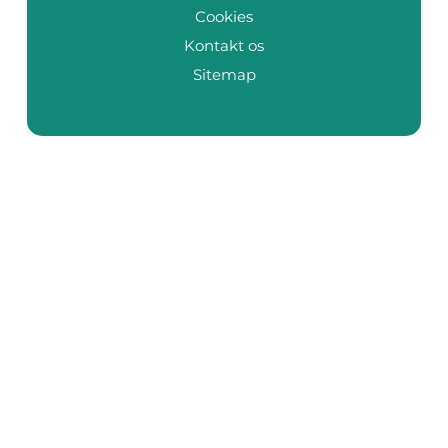
Cookies
Kontakt os
Sitemap