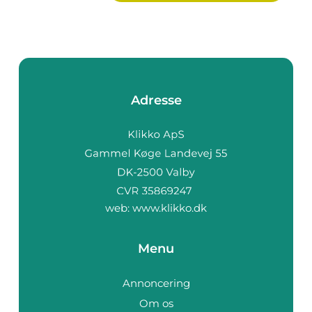
Adresse
web:
www.klikko.dk
Menu
Annoncering
Om os