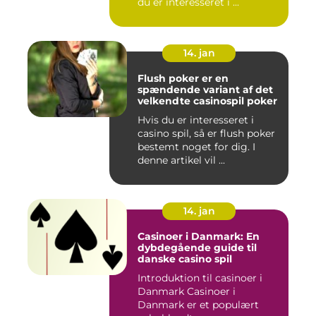
du er interesseret i ...
14. jan
Flush poker er en
spændende variant af det
velkendte casinospil poker
Hvis du er interesseret i
casino spil, så er flush poker
bestemt noget for dig. I
denne artikel vil ...
14. jan
Casinoer i Danmark: En
dybdegående guide til
danske casino spil
Introduktion til casinoer i
Danmark Casinoer i
Danmark er et populært