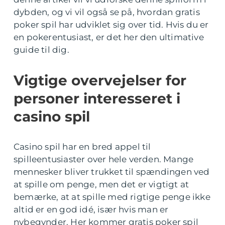
dybden, og vi vil også se på, hvordan gratis
poker spil har udviklet sig over tid. Hvis du er
en pokerentusiast, er det her den ultimative
guide til dig.
Vigtige overvejelser for
personer interesseret i
casino spil
Casino spil har en bred appel til
spilleentusiaster over hele verden. Mange
mennesker bliver trukket til spændingen ved
at spille om penge, men det er vigtigt at
bemærke, at at spille med rigtige penge ikke
altid er en god idé, især hvis man er
nybegynder. Her kommer gratis poker spil