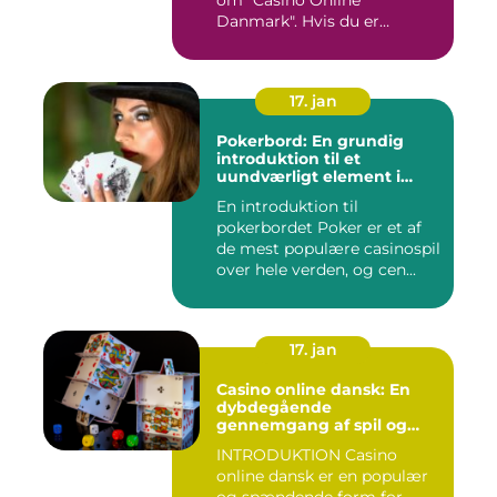
om "Casino Online
Danmark". Hvis du er
interes...
17. jan
Pokerbord: En grundig
introduktion til et
uundværligt element i
casino-spil
En introduktion til
pokerbordet Poker er et af
de mest populære casinospil
over hele verden, og cen...
17. jan
Casino online dansk: En
dybdegående
gennemgang af spil og
udvikling
INTRODUKTION Casino
online dansk er en populær