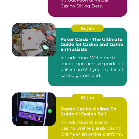
Introduktion til Vinder
Casino DK og Dets
Attraktione...
16. jan
Poker Cards - The Ultimate
Guide for Casino and Game
Enthusiasts
Introduction: Welcome to
our comprehensive guide on
poker cards! If you're a fan of
casino games and...
16. jan
Dansk Casino Online: En
Guide til Casino Spil
Introduktion til Dansk
Casino Online Dansk Casino
Online er en online platform,