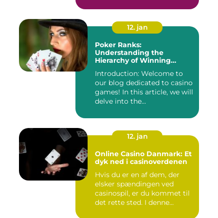
12. jan
Poker Ranks:
Understanding the
Hierarchy of Winning
Hands
Introduction: Welcome to
our blog dedicated to casino
games! In this article, we will
delve into the...
12. jan
Online Casino Danmark: Et
dyk ned i casinoverdenen
Hvis du er en af dem, der
elsker spændingen ved
casinospil, er du kommet til
det rette sted. I denne...