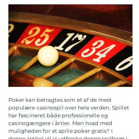
Poker kan betragtes som et af de mest
populære casinospil over hele verden. Spillet
har fascineret både professionelle og
casinogængere i årtier. Men hvad med
muligheden for at spille poker gratis? I
denne artikel vil vi udforske denne spilform i