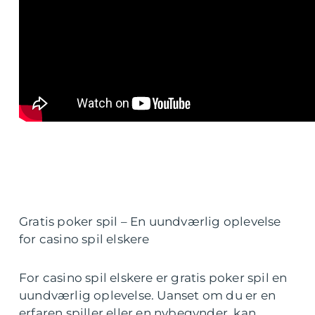
Gratis poker spil – En uundværlig oplevelse
for casino spil elskere
For casino spil elskere er gratis poker spil en
uundværlig oplevelse. Uanset om du er en
erfaren spiller eller en nybegynder, kan