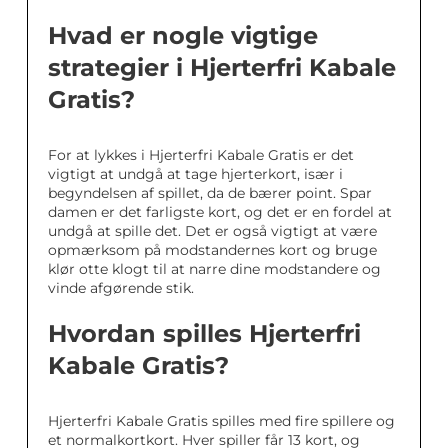
Hvad er nogle vigtige
strategier i Hjerterfri Kabale
Gratis?
For at lykkes i Hjerterfri Kabale Gratis er det
vigtigt at undgå at tage hjerterkort, især i
begyndelsen af spillet, da de bærer point. Spar
damen er det farligste kort, og det er en fordel at
undgå at spille det. Det er også vigtigt at være
opmærksom på modstandernes kort og bruge
klør otte klogt til at narre dine modstandere og
vinde afgørende stik.
Hvordan spilles Hjerterfri
Kabale Gratis?
Hjerterfri Kabale Gratis spilles med fire spillere og
et normalkortkort. Hver spiller får 13 kort, og