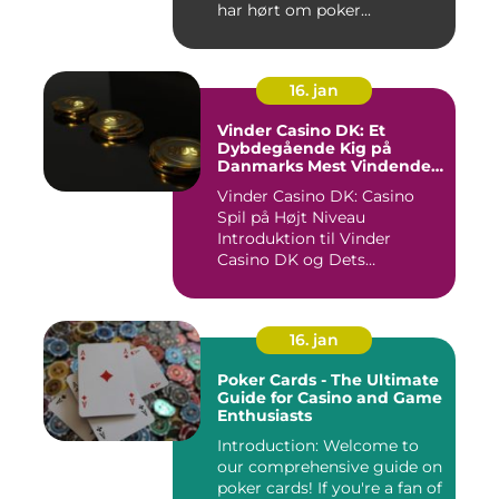
har hørt om poker...
16. jan
Vinder Casino DK: Et
Dybdegående Kig på
Danmarks Mest Vindende
Casino
Vinder Casino DK: Casino
Spil på Højt Niveau
Introduktion til Vinder
Casino DK og Dets
Attraktione...
16. jan
Poker Cards - The Ultimate
Guide for Casino and Game
Enthusiasts
Introduction: Welcome to
our comprehensive guide on
poker cards! If you're a fan of