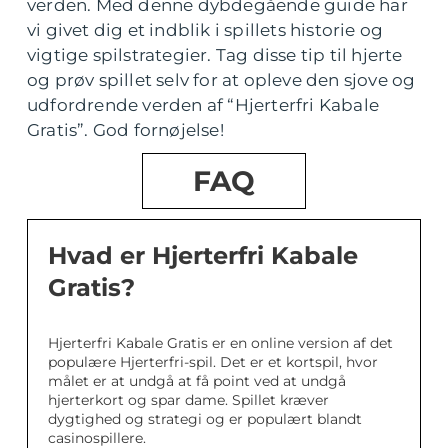
verden. Med denne dybdegående guide har
vi givet dig et indblik i spillets historie og
vigtige spilstrategier. Tag disse tip til hjerte
og prøv spillet selv for at opleve den sjove og
udfordrende verden af “Hjerterfri Kabale
Gratis”. God fornøjelse!
FAQ
Hvad er Hjerterfri Kabale
Gratis?
Hjerterfri Kabale Gratis er en online version af det
populære Hjerterfri-spil. Det er et kortspil, hvor
målet er at undgå at få point ved at undgå
hjerterkort og spar dame. Spillet kræver
dygtighed og strategi og er populært blandt
casinospillere.