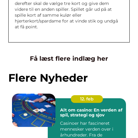
derefter skal de vælge tre kort og give dem
videre til en anden spiller. Spillet går ud på at
spille kort af samme kulør eller
hjerterkort/spardame for at vinde stik og undgå
at få point.
Få læst flere indlæg her
Flere Nyheder
12. feb
Alt om casino: En verden af
spil, strategi og sjov
Casinoer har fascineret
mennesker verden over i
århundreder. Fra de