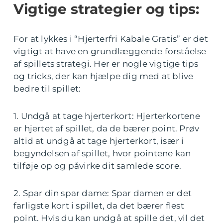
Vigtige strategier og tips:
For at lykkes i “Hjerterfri Kabale Gratis” er det
vigtigt at have en grundlæggende forståelse
af spillets strategi. Her er nogle vigtige tips
og tricks, der kan hjælpe dig med at blive
bedre til spillet:
1. Undgå at tage hjerterkort: Hjerterkortene
er hjertet af spillet, da de bærer point. Prøv
altid at undgå at tage hjerterkort, især i
begyndelsen af spillet, hvor pointene kan
tilføje op og påvirke dit samlede score.
2. Spar din spar dame: Spar damen er det
farligste kort i spillet, da det bærer flest
point. Hvis du kan undgå at spille det, vil det