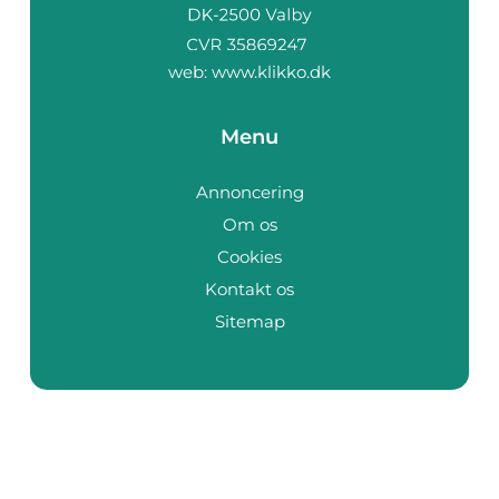
web:
www.klikko.dk
Menu
Annoncering
Om os
Cookies
Kontakt os
Sitemap