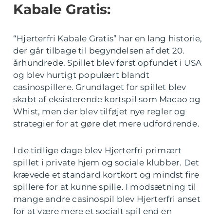
Kabale Gratis:
“Hjerterfri Kabale Gratis” har en lang historie,
der går tilbage til begyndelsen af det 20.
århundrede. Spillet blev først opfundet i USA
og blev hurtigt populært blandt
casinospillere. Grundlaget for spillet blev
skabt af eksisterende kortspil som Macao og
Whist, men der blev tilføjet nye regler og
strategier for at gøre det mere udfordrende.
I de tidlige dage blev Hjerterfri primært
spillet i private hjem og sociale klubber. Det
krævede et standard kortkort og mindst fire
spillere for at kunne spille. I modsætning til
mange andre casinospil blev Hjerterfri anset
for at være mere et socialt spil end en