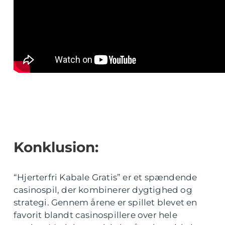
Konklusion:
“Hjerterfri Kabale Gratis” er et spændende
casinospil, der kombinerer dygtighed og
strategi. Gennem årene er spillet blevet en
favorit blandt casinospillere over hele