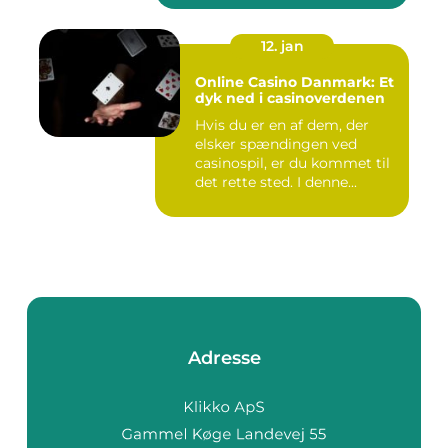
12. jan
Online Casino Danmark: Et
dyk ned i casinoverdenen
Hvis du er en af dem, der
elsker spændingen ved
casinospil, er du kommet til
det rette sted. I denne...
Adresse