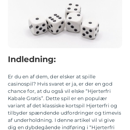
Indledning:
Er du en af dem, der elsker at spille
casinospil? Hvis svaret er ja, er der en god
chance for, at du også vil elske “Hjerterfri
Kabale Gratis”. Dette spil er en populær
variant af det klassiske kortspil Hjerterfri og
tilbyder spændende udfordringer og timevis
af underholdning. I denne artikel vil vi give
dig en dybdegående indføring i “Hjerterfri