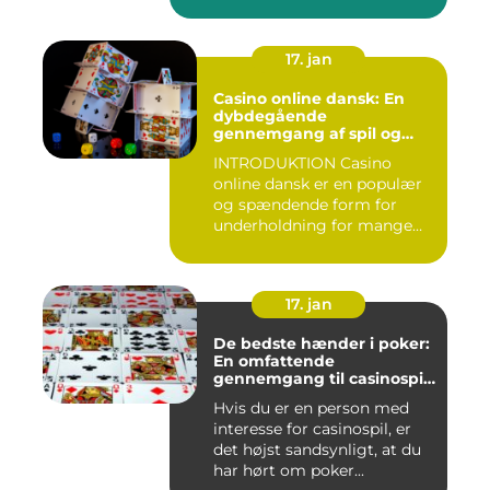
17. jan
Casino online dansk: En
dybdegående
gennemgang af spil og
udvikling
INTRODUKTION Casino
online dansk er en populær
og spændende form for
underholdning for mange
mennesk...
17. jan
De bedste hænder i poker:
En omfattende
gennemgang til casinospil-
entusiaster
Hvis du er en person med
interesse for casinospil, er
det højst sandsynligt, at du
har hørt om poker...