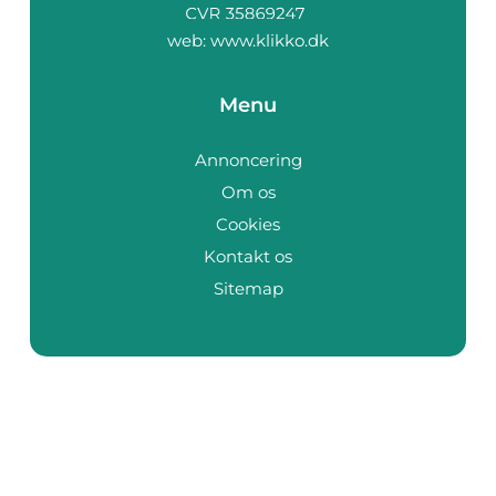
web:
www.klikko.dk
Menu
Annoncering
Om os
Cookies
Kontakt os
Sitemap