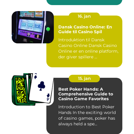
16. jan
Dansk Casino Online: En
Guide til Casino Spil
Introduktion til Dansk
Casino Online Dansk Casino
Online er en online platform,
der giver spillere ...
15. jan
Best Poker Hands: A
Comprehensive Guide to
Casino Game Favorites
Introduction to Best Poker
Hands In the exciting world
of casino games, poker has
always held a spe...