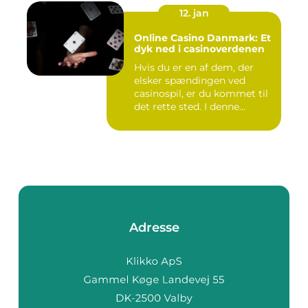
12. jan
Online Casino Danmark: Et
dyk ned i casinoverdenen
Hvis du er en af dem, der
elsker spændingen ved
casinospil, er du kommet til
det rette sted. I denne...
Adresse