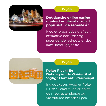
15. jan
Det danske online casino
marked er blevet utroligt
populært i de seneste år
Med et bredt udvalg af spil,
attraktive bonusser og
spændende jackpots er det
ikke underligt, at fle...
15. jan
Poker Flush: En
Dybdegående Guide til et
Vigtigt Element i Casinospil
Introduktion: Hvad er Poker
Flush? Poker flush er en af
de mest spændende og
værdifulde hænder i pok...