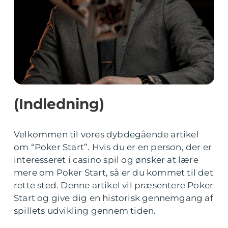
(Indledning)
Velkommen til vores dybdegående artikel
om “Poker Start”. Hvis du er en person, der er
interesseret i casino spil og ønsker at lære
mere om Poker Start, så er du kommet til det
rette sted. Denne artikel vil præsentere Poker
Start og give dig en historisk gennemgang af
spillets udvikling gennem tiden.