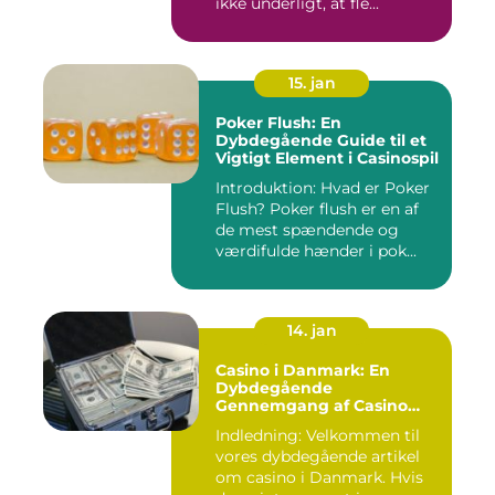
ikke underligt, at fle...
15. jan
Poker Flush: En
Dybdegående Guide til et
Vigtigt Element i Casinospil
Introduktion: Hvad er Poker
Flush? Poker flush er en af
de mest spændende og
værdifulde hænder i pok...
14. jan
Casino i Danmark: En
Dybdegående
Gennemgang af Casino
Spil
Indledning: Velkommen til
vores dybdegående artikel
om casino i Danmark. Hvis