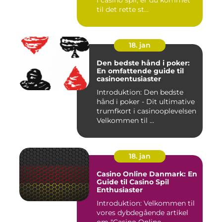
i casino spil, er du kommet
til det rette st...
18. jan
Den bedste hånd i poker:
En omfattende guide til
casinoentusiaster
Introduktion: Den bedste
hånd i poker - Dit ultimative
trumfkort i casinooplevelsen
Velkommen til ...
18. jan
Casino Online Danmark: En
Guide til Casino Spil
Enthusiaster
Introduktion: Velkommen til
vores dybdegående artikel