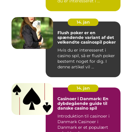
du er interesseret i ...
14. jan
Flush poker er en
spændende variant af det
velkendte casinospil poker
Hvis du er interesseret i
casino spil, så er flush poker
bestemt noget for dig. I
denne artikel vil ...
14. jan
Casinoer i Danmark: En
dybdegående guide til
danske casino spil
Introduktion til casinoer i
Danmark Casinoer i
Danmark er et populært