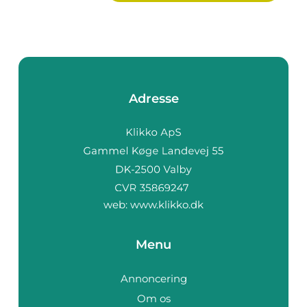
Adresse
web:
www.klikko.dk
Menu
Annoncering
Om os