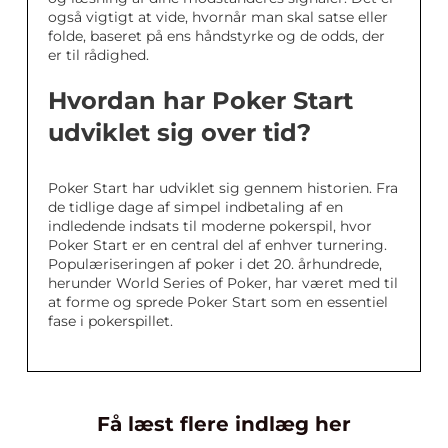
også vigtigt at vide, hvornår man skal satse eller
folde, baseret på ens håndstyrke og de odds, der
er til rådighed.
Hvordan har Poker Start
udviklet sig over tid?
Poker Start har udviklet sig gennem historien. Fra
de tidlige dage af simpel indbetaling af en
indledende indsats til moderne pokerspil, hvor
Poker Start er en central del af enhver turnering.
Populæriseringen af poker i det 20. århundrede,
herunder World Series of Poker, har været med til
at forme og sprede Poker Start som en essentiel
fase i pokerspillet.
Få læst flere indlæg her