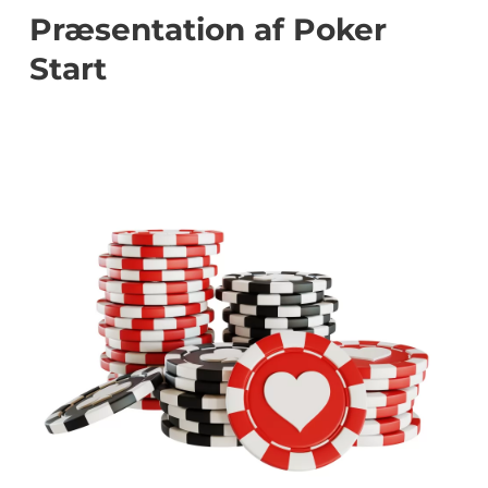
Præsentation af Poker
Start