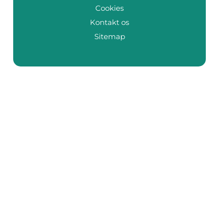
Cookies
Kontakt os
Sitemap