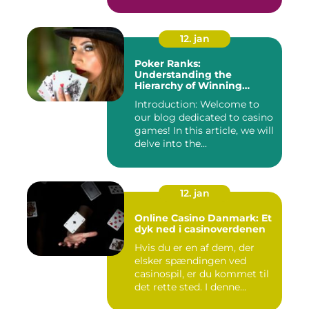
12. jan
Poker Ranks:
Understanding the
Hierarchy of Winning
Hands
Introduction: Welcome to
our blog dedicated to casino
games! In this article, we will
delve into the...
12. jan
Online Casino Danmark: Et
dyk ned i casinoverdenen
Hvis du er en af dem, der
elsker spændingen ved
casinospil, er du kommet til
det rette sted. I denne...